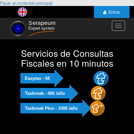
Pasar al contenido principal
Entrar
Toggle
navigati
Servicios de Consultas
Fiscales en 10 minutos
Easytax - 5€
Taxbreak - 40€ /año
Taxbreak Plus - 100€ /año