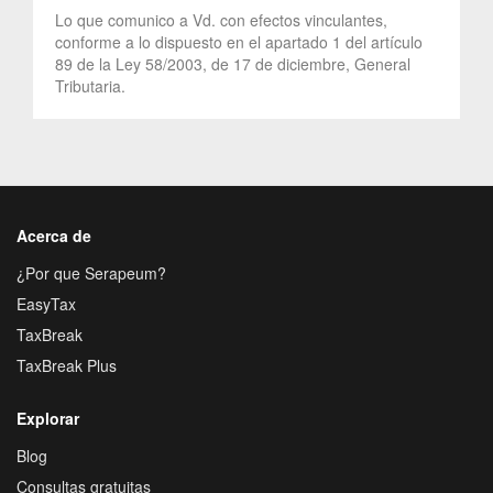
Lo que comunico a Vd. con efectos vinculantes,
conforme a lo dispuesto en el apartado 1 del artículo
89 de la Ley 58/2003, de 17 de diciembre, General
Tributaria.
Acerca de
¿Por que Serapeum?
EasyTax
TaxBreak
TaxBreak Plus
Explorar
Blog
Consultas gratuitas