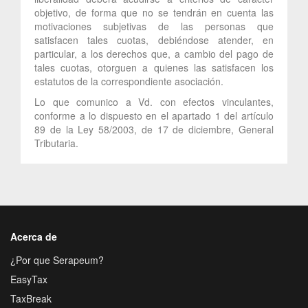
objetivo, de forma que no se tendrán en cuenta las
motivaciones subjetivas de las personas que
satisfacen tales cuotas, debiéndose atender, en
particular, a los derechos que, a cambio del pago de
tales cuotas, otorguen a quienes las satisfacen los
estatutos de la correspondiente asociación.
Lo que comunico a Vd. con efectos vinculantes,
conforme a lo dispuesto en el apartado 1 del artículo
89 de la Ley 58/2003, de 17 de diciembre, General
Tributaria.
Acerca de
¿Por que Serapeum?
EasyTax
TaxBreak