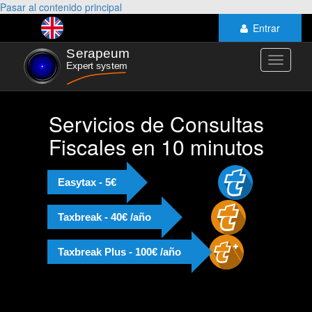
Pasar al contenido principal
Entrar
Toggle
navigati
Servicios de Consultas
Fiscales en 10 minutos
Easytax - 5€
Taxbreak - 40€ /año
Taxbreak Plus - 100€ /año