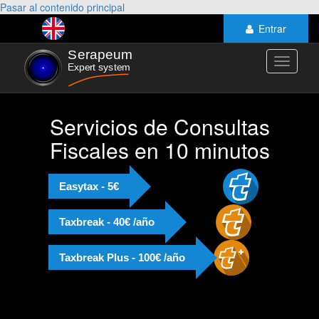
Pasar al contenido principal
Entrar
Toggle
navigati
Servicios de Consultas
Fiscales en 10 minutos
Easytax - 5€
Taxbreak - 40€ /año
Taxbreak Plus - 100€ /año