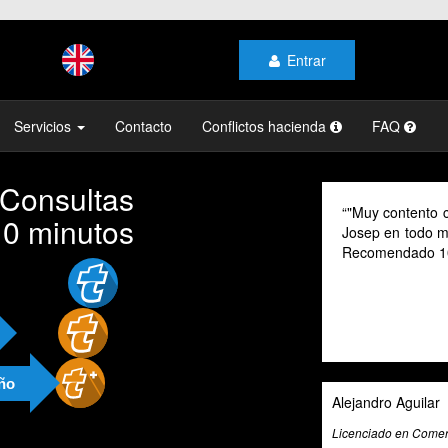
Entrar
Servicios
Contacto
Conflictos hacienda
FAQ
 Consultas
"Muy contento con el prof
10 minutos
Josep en todo momento, mi
Recomendado 100% "
año
Alejandro Aguilar
Licenciado en Comercio Internac