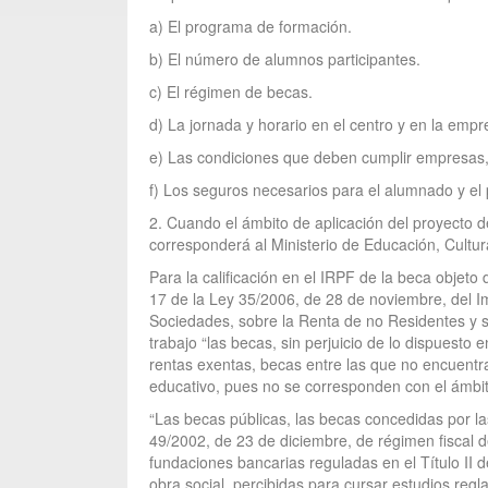
a) El programa de formación.
b) El número de alumnos participantes.
c) El régimen de becas.
d) La jornada y horario en el centro y en la empr
e) Las condiciones que deben cumplir empresas,
f) Los seguros necesarios para el alumnado y el 
2. Cuando el ámbito de aplicación del proyecto
corresponderá al Ministerio de Educación, Cultur
Para la calificación en el IRPF de la beca objet
17 de la Ley 35/2006, de 28 de noviembre, del Im
Sociedades, sobre la Renta de no Residentes y s
trabajo “las becas, sin perjuicio de lo dispuesto e
rentas exentas, becas entre las que no encuentr
educativo, pues no se corresponden con el ámbito 
“Las becas públicas, las becas concedidas por las
49/2002, de 23 de diciembre, de régimen fiscal de
fundaciones bancarias reguladas en el Título II 
obra social, percibidas para cursar estudios reg