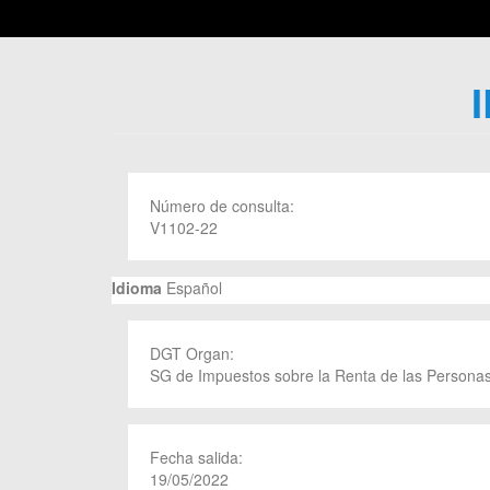
Número de consulta:
V1102-22
Idioma
Español
DGT Organ:
SG de Impuestos sobre la Renta de las Personas
Fecha salida:
19/05/2022