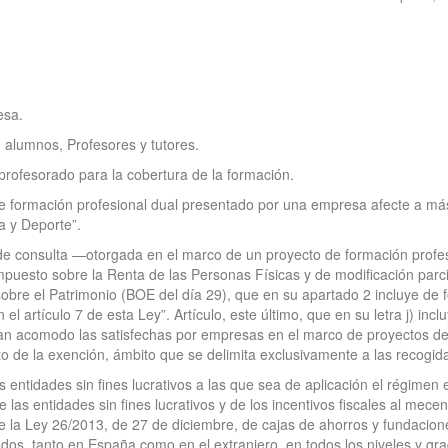
esa.
 alumnos, Profesores y tutores.
profesorado para la cobertura de la formación.
 de formación profesional dual presentado por una empresa afecte a 
a y Deporte”.
o de consulta —otorgada en el marco de un proyecto de formación profes
puesto sobre la Renta de las Personas Físicas y de modificación parci
obre el Patrimonio (BOE del día 29), que en su apartado 2 incluye de f
n el artículo 7 de esta Ley”. Artículo, este último, que en su letra j) in
an acomodo las satisfechas por empresas en el marco de proyectos de 
de la exención, ámbito que se delimita exclusivamente a las recogidas 
 entidades sin fines lucrativos a las que sea de aplicación el régimen e
 las entidades sin fines lucrativos y de los incentivos fiscales al mec
de la Ley 26/2013, de 27 de diciembre, de cajas de ahorros y fundacione
lados, tanto en España como en el extranjero, en todos los niveles y gr