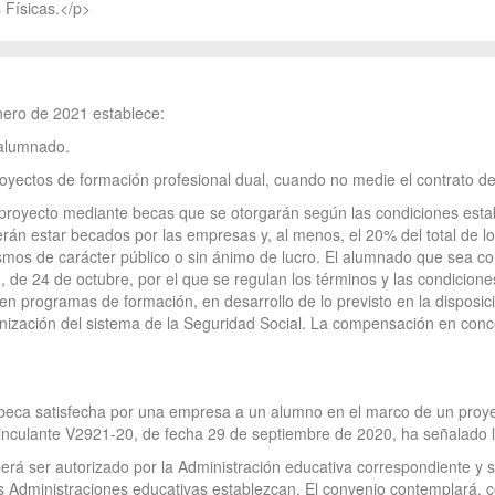
 Físicas.</p>
nero de 2021 establece:
alumnado.
royectos de formación profesional dual, cuando no medie el contrato 
 proyecto mediante becas que se otorgarán según las condiciones estab
rán estar becados por las empresas y, al menos, el 20% del total de l
smos de carácter público o sin ánimo de lucro. El alumnado que sea c
 de 24 de octubre, por el que se regulan los términos y las condicione
en programas de formación, en desarrollo de lo previsto en la disposici
nización del sistema de la Seguridad Social. La compensación en conc
a beca satisfecha por una empresa a un alumno en el marco de un proye
 vinculante V2921-20, de fecha 29 de septiembre de 2020, ha señalado l
berá ser autorizado por la Administración educativa correspondiente y 
 Administraciones educativas establezcan. El convenio contemplará, c