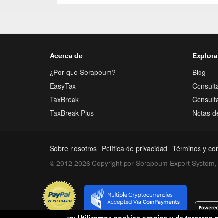
Acerca de
Explora
¿Por que Serapeum?
Blog
EasyTax
Consulta
TaxBreak
Consult
TaxBreak Plus
Notas d
Sobre nosotros
Política de privacidad
Términos y co
© 2012-2026 Copyright por Serapeum Expert System, 
<p>Utilizamos cookies propias y de terceros p