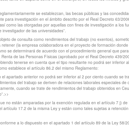
glamentariamente se establezcan, las becas públicas y las concedidas p
 para investigación en el ámbito descrito por el Real Decreto 63/2006
así como las otorgadas por aquellas con fines de investigación a los fu
e investigador de las universidades”.
a objeto de consulta como rendimientos del trabajo (no exentos), some
 retener (la empresa colaboradora en el proyecto de formación donde el
mismo se determinará de acuerdo con el procedimiento general que para 
a Renta de las Personas Físicas (aprobado por el Real Decreto 439/20
biendo tenerse en cuenta que el tipo resultante no podrá ser inferior a
como establece el artículo 86.2 del mismo Reglamento:
n el apartado anterior no podrá ser inferior al 2 por ciento cuando se tr
endimientos del trabajo se deriven de relaciones laborales especiales de
tivamente, cuando se trate de rendimientos del trabajo obtenidos en Ceu
o”.>>
ue no están amparadas por la exención regulada en el artículo 7 j) de 
 del artículo 17.2 de la misma Ley y están como tales sujetas a retenció
onforme a lo dispuesto en el apartado 1 del artículo 89 de la Ley 58/2