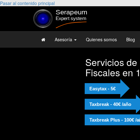
Pasar al contenido principal
Asesoría
Quienes somos
Blog
Servicios de
Fiscales en 
Easytax - 5€
Taxbreak - 40€ /año
Taxbreak Plus - 100€ /