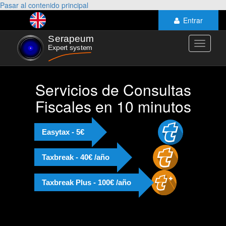
Pasar al contenido principal
Entrar
Toggle
navigati
Servicios de Consultas
Fiscales en 10 minutos
Easytax - 5€
Taxbreak - 40€ /año
Taxbreak Plus - 100€ /año