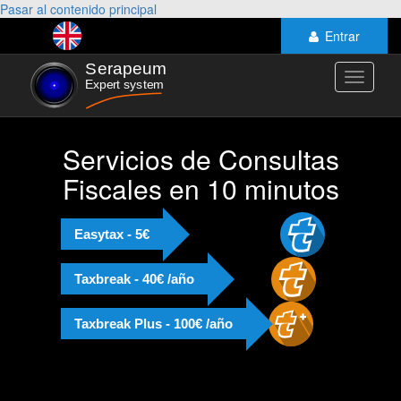
Pasar al contenido principal
Entrar
Toggle
navigati
Servicios de Consultas
Fiscales en 10 minutos
Easytax - 5€
Taxbreak - 40€ /año
Taxbreak Plus - 100€ /año