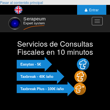
Pasar al contenido principal
Entrar
Toggle
navigati
Servicios de Consultas
Fiscales en 10 minutos
Easytax - 5€
Taxbreak - 40€ /año
Taxbreak Plus - 100€ /año