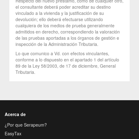
Respecto del nuevo préstamo, como de cualquier otro,
el consultante deberá poder acreditar su destino
vinculado a la vivienda y la justificación de su
devolución; ello deberá efectuarse utilizando
cualquiera de los medios de prueba generalmente
admitidos en derecho, correspondiendo la valoración
de las pruebas aportadas a los órganos de gestión e
inspección de la Administración Tributaria.
Lo que comunico a Vd. con efectos vinculantes,
conforme a lo dispuesto en el apartado 1 del artículo
89 de la Ley 58/2003, de 17 de diciembre, General
Tributaria.
Acerca de
¿Por que Serapeum?
EasyTax