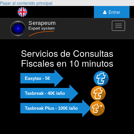
Pasar al contenido principal
Entrar
Toggle
navigati
Servicios de Consultas
Fiscales en 10 minutos
Easytax - 5€
Taxbreak - 40€ /año
Taxbreak Plus - 100€ /año