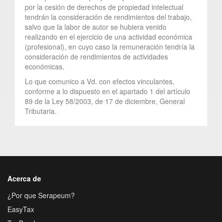
por la cesión de derechos de propiedad intelectual
tendrán la consideración de rendimientos del trabajo,
salvo que la labor de autor se hubiera venido
realizando en el ejercicio de una actividad económica
(profesional), en cuyo caso la remuneración tendría la
consideración de rendimientos de actividades
económicas.
Lo que comunico a Vd. con efectos vinculantes,
conforme a lo dispuesto en el apartado 1 del artículo
89 de la Ley 58/2003, de 17 de diciembre, General
Tributaria.
Acerca de
¿Por que Serapeum?
EasyTax