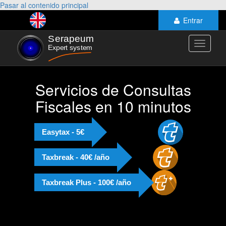
Pasar al contenido principal
Entrar
Toggle
navigati
Servicios de Consultas
Fiscales en 10 minutos
Easytax - 5€
Taxbreak - 40€ /año
Taxbreak Plus - 100€ /año