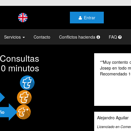
Entrar
Servicios
Contacto
Conflictos hacienda
FAQ
 Consultas
"Muy contento con el profesionalismo y la ate
10 minutos
Josep en todo momento, mi gestoría y la de mi 
Recomendado 100% "
año
Alejandro Aguilar
Licenciado en Comercio Internacional