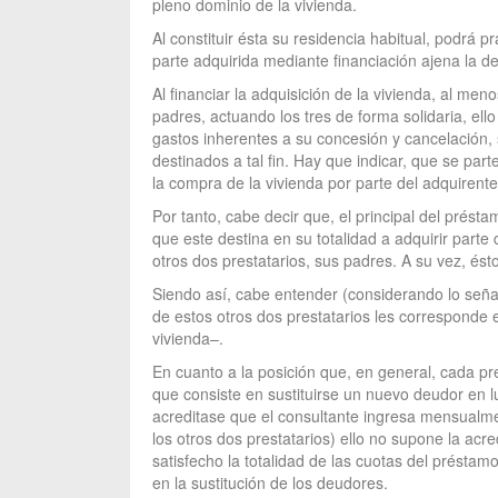
pleno dominio de la vivienda.
Al constituir ésta su residencia habitual, podrá p
parte adquirida mediante financiación ajena la 
Al financiar la adquisición de la vivienda, al m
padres, actuando los tres de forma solidaria, ell
gastos inherentes a su concesión y cancelación, 
destinados a tal fin. Hay que indicar, que se part
la compra de la vivienda por parte del adquirente
Por tanto, cabe decir que, el principal del prést
que este destina en su totalidad a adquirir parte
otros dos prestatarios, sus padres. A su vez, ésto
Siendo así, cabe entender (considerando lo señala
de estos otros dos prestatarios les corresponde 
vivienda–.
En cuanto a la posición que, en general, cada pr
que consiste en sustituirse un nuevo deudor en l
acreditase que el consultante ingresa mensualmen
los otros dos prestatarios) ello no supone la acr
satisfecho la totalidad de las cuotas del préstam
en la sustitución de los deudores.