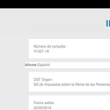
Número de consulta:
V1327-18
Idioma
Español
DGT Organ:
SG de Impuestos sobre la Renta de las Personas
Fecha salida:
22/05/2018