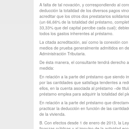
A falta de tal novación, y correspondiendo al c
deducción la totalidad de los diversos pagos vin
acreditar que los otros dos prestatarios solidari
(un 66,66% de la totalidad del préstamo, complet
33,33% que del capital percibe cada cual); debien
todos los gastos inherentes al préstamo.
La citada acreditación, así como la conexión con 
medios de prueba generalmente admitidos en dere
Administración Tributaria.
De ésta manera, el consultante tendrá derecho a 
medida:
En relación a la parte del préstamo que siendo i
por las cantidades que satisfaga tendentes a red
ellos, en la cuenta asociada al préstamo –de tit
préstamo emplea para adquirir la totalidad del pl
En relación a la parte del préstamo que directam
practicar la deducción en función de las cantida
de la vivienda.
B. Con efectos desde 1 de enero de 2013, la Ley 
finanzas públicas y al impulso de la actividad e