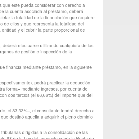
ara que este pueda considerar con derecho a
 de la cuenta asociada al préstamo, deberá
letar la totalidad de la financiación que requiere
de ellos y que representa la totalidad del
entidad y el cubrir la parte proporcional de
n, deberá efectuarse utilizando cualquiera de los
rganos de gestión e inspección de la
que financia mediante préstamo, en la siguiente
respectivamente), podrá practicar la deducción
 otra forma– mediante ingresos, por cuenta de
con dos tercios (el 66,66%) del importe que del
rte, el 33,33%–, el consultante tendrá derecho a
que destinó aquella a adquirir el pleno dominio
ibutarias dirigidas a la consolidación de las
culo 68 de la Ley del Impuesto sobre la Renta de