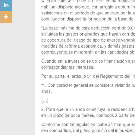
A. El artículo 68.1.1º de la LIRPF, en su redacci
habitual disponiendo que, con arreglo a determin
satisfechas en el período de que se trate por la a
continuación dispone la formación de la base de 
“La base máxima de esta deducción será de 9.040 
incluidos los gastos originados que hayan corrido 
de cobertura del riesgo de tipo de interés varia
medidas de reforma económica, y demás gastos de
contribuyente se minorarán en las cantidades obte
Cuando en la inversión se utilice financiación aj
correspondientes intereses.
Por su parte, el artículo 54 del Reglamento del I
“1. Con carácter general se considera vivienda ha
años.
(…)
2. Para que la vivienda constituya la residencia
en un plazo de doce meses, contados a partir de 
Conforme con tal regulación, cabe afirmar que el b
sea compartida, del pleno dominio del inmueble, 