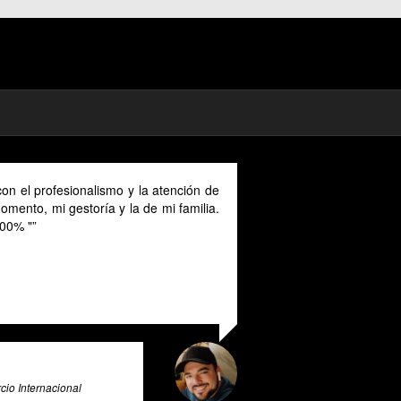
nción de
As a digital nomad in Spain I could benefit much from
familia.
their advice provided in English as Unfortunately I
cannot speak Spanish and this makes it a unique and
valuable tool for all expats in Spain. Pratsglas is an
exceptional tax advice expert system that goes above
and beyond to provide its users with valuable insights
and guidance.
Ali Roghani
Artificial Intelligence & Big Data Expert