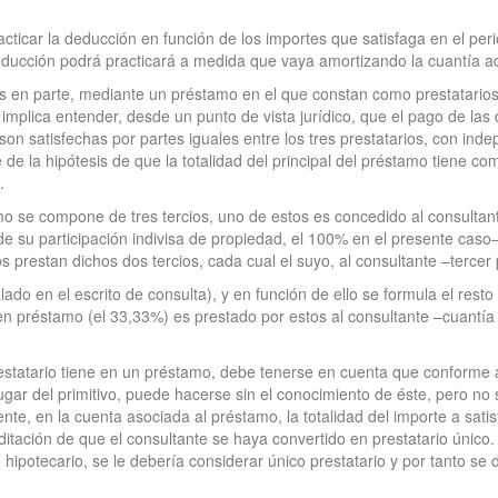
racticar la deducción en función de los importes que satisfaga en el per
deducción podrá practicará a medida que vaya amortizando la cuantía 
enos en parte, mediante un préstamo en el que constan como prestatarios
o implica entender, desde un punto de vista jurídico, que el pago de las
son satisfechas por partes iguales entre los tres prestatarios, con ind
e de la hipótesis de que la totalidad del principal del préstamo tiene co
.
amo se compone de tres tercios, uno de estos es concedido al consultant
 de su participación indivisa de propiedad, el 100% en el presente caso–
s prestan dichos dos tercios, cada cual el suyo, al consultante –tercer 
do en el escrito de consulta), y en función de ello se formula el resto
en préstamo (el 33,33%) es prestado por estos al consultante –cuantía q
estatario tiene en un préstamo, debe tenerse en cuenta que conforme al 
ugar del primitivo, puede hacerse sin el conocimiento de éste, pero no
te, en la cuenta asociada al préstamo, la totalidad del importe a sati
editación de que el consultante se haya convertido en prestatario único
o hipotecario, se le debería considerar único prestatario y por tanto se