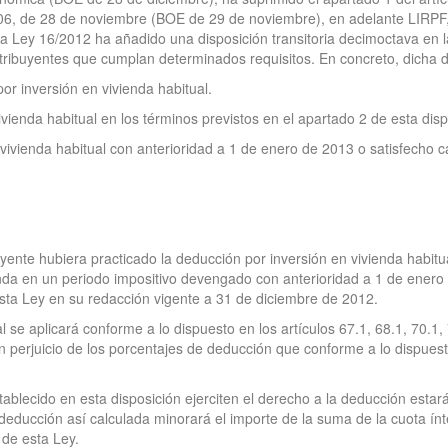
006, de 28 de noviembre (BOE de 29 de noviembre), en adelante LIRPF,
tada Ley 16/2012 ha añadido una disposición transitoria decimoctava en
tribuyentes que cumplan determinados requisitos. En concreto, dicha di
or inversión en vivienda habitual.
ivienda habitual en los términos previstos en el apartado 2 de esta disp
vivienda habitual con anterioridad a 1 de enero de 2013 o satisfecho c
yente hubiera practicado la deducción por inversión en vivienda habitu
enda en un periodo impositivo devengado con anterioridad a 1 de enero
 esta Ley en su redacción vigente a 31 de diciembre de 2012.
l se aplicará conforme a lo dispuesto en los artículos 67.1, 68.1, 70.1,
in perjuicio de los porcentajes de deducción que conforme a lo dispues
tablecido en esta disposición ejerciten el derecho a la deducción estar
 deducción así calculada minorará el importe de la suma de la cuota ín
 de esta Ley.