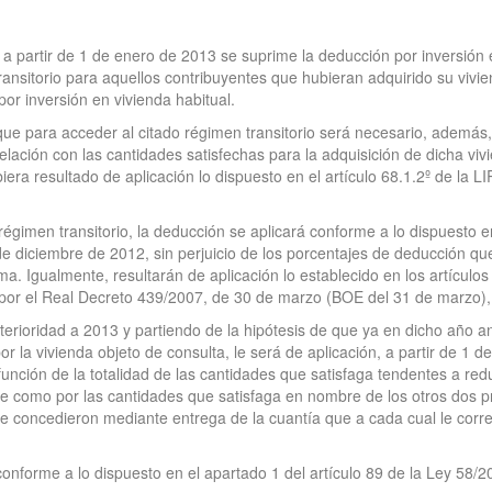
 partir de 1 de enero de 2013 se suprime la deducción por inversión e
ransitorio para aquellos contribuyentes que hubieran adquirido su vivi
or inversión en vivienda habitual.
ue para acceder al citado régimen transitorio será necesario, además, 
relación con las cantidades satisfechas para la adquisición de dicha v
iera resultado de aplicación lo dispuesto en el artículo 68.1.2º de la 
régimen transitorio, la deducción se aplicará conforme a lo dispuesto en 
de diciembre de 2012, sin perjuicio de los porcentajes de deducción qu
Igualmente, resultarán de aplicación lo establecido en los artículos 
or el Real Decreto 439/2007, de 30 de marzo (BOE del 31 de marzo),
terioridad a 2013 y partiendo de la hipótesis de que ya en dicho año a
or la vivienda objeto de consulta, le será de aplicación, a partir de 1 
unción de la totalidad de las cantidades que satisfaga tendentes a redu
ere como por las cantidades que satisfaga en nombre de los otros dos pr
e concedieron mediante entrega de la cuantía que a cada cual le cor
onforme a lo dispuesto en el apartado 1 del artículo 89 de la Ley 58/2