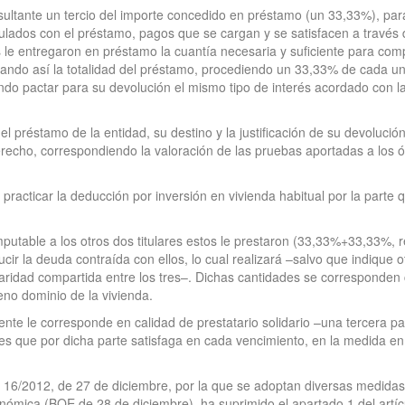
onsultante un tercio del importe concedido en préstamo (un 33,33%), p
culados con el préstamo, pagos que se cargan y se satisfacen a través
os le entregaron en préstamo la cuantía necesaria y suficiente para comp
ando así la totalidad del préstamo, procediendo un 33,33% de cada uno 
do pactar para su devolución el mismo tipo de interés acordado con la 
el préstamo de la entidad, su destino y la justificación de su devolució
cho, correspondiendo la valoración de las pruebas aportadas a los ó
practicar la deducción por inversión en vivienda habitual por la parte 
mputable a los otros dos titulares estos le prestaron (33,33%+33,33%, 
ucir la deuda contraída con ellos, lo cual realizará –salvo que indique
ularidad compartida entre los tres–. Dichas cantidades se corresponden 
eno dominio de la vivienda.
ente le corresponde en calidad de prestatario solidario –una tercera pa
des que por dicha parte satisfaga en cada vencimiento, en la medida en 
16/2012, de 27 de diciembre, por la que se adoptan diversas medidas tr
conómica (BOE de 28 de diciembre), ha suprimido el apartado 1 del artí