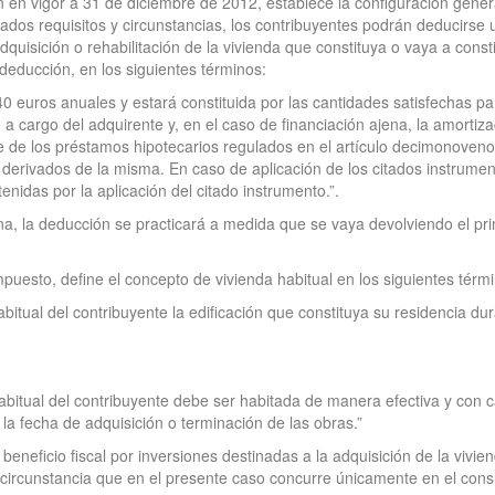
ón en vigor a 31 de diciembre de 2012, establece la configuración gener
ados requisitos y circunstancias, los contribuyentes podrán deducirse
dquisición o rehabilitación de la vivienda que constituya o vaya a consti
deducción, en los siguientes términos:
euros anuales y estará constituida por las cantidades satisfechas para 
a cargo del adquirente y, en el caso de financiación ajena, la amortizac
ble de los préstamos hipotecarios regulados en el artículo decimonove
rivados de la misma. En caso de aplicación de los citados instrumento
nidas por la aplicación del citado instrumento.”.
ena, la deducción se practicará a medida que se vaya devolviendo el pri
mpuesto, define el concepto de vivienda habitual en los siguientes térm
bitual del contribuyente la edificación que constituya su residencia du
 habitual del contribuyente debe ser habitada de manera efectiva y con 
la fecha de adquisición o terminación de las obras.”
eneficio fiscal por inversiones destinadas a la adquisición de la vivien
circunstancia que en el presente caso concurre únicamente en el consul