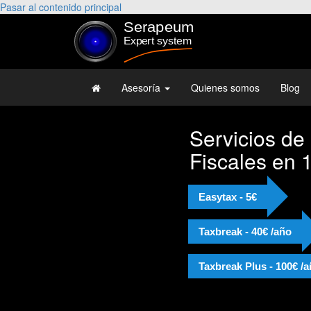
Pasar al contenido principal
Asesoría
Quienes somos
Blog
Servicios de
Fiscales en 
Easytax - 5€
Taxbreak - 40€ /año
Taxbreak Plus - 100€ /