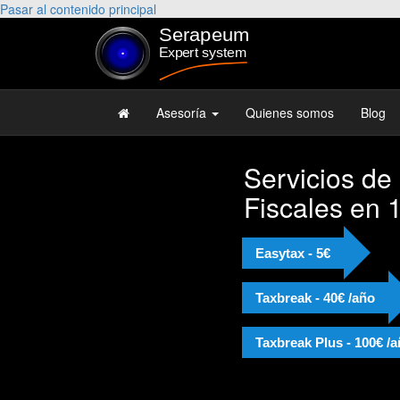
Pasar al contenido principal
Asesoría
Quienes somos
Blog
Servicios de
Fiscales en 
Easytax - 5€
Taxbreak - 40€ /año
Taxbreak Plus - 100€ /