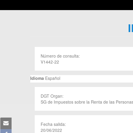
Número de consulta:
V1442-22
Idioma
Español
DGT Organ:
SG de Impuestos sobre la Renta de las Personas
Fecha salida:
20/06/2022