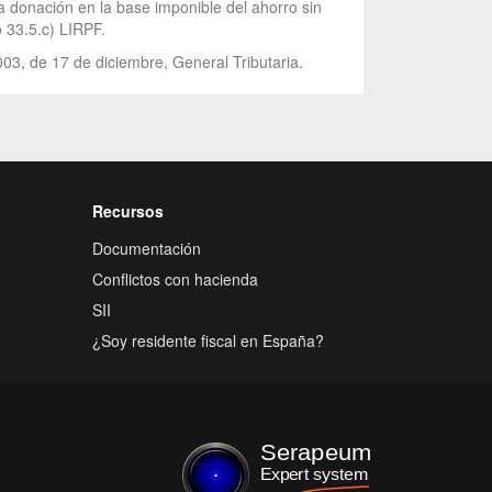
a donación en la base imponible del ahorro sin
 33.5.c) LIRPF.
003, de 17 de diciembre, General Tributaria.
Recursos
Documentación
Conflictos con hacienda
SII
¿Soy residente fiscal en España?