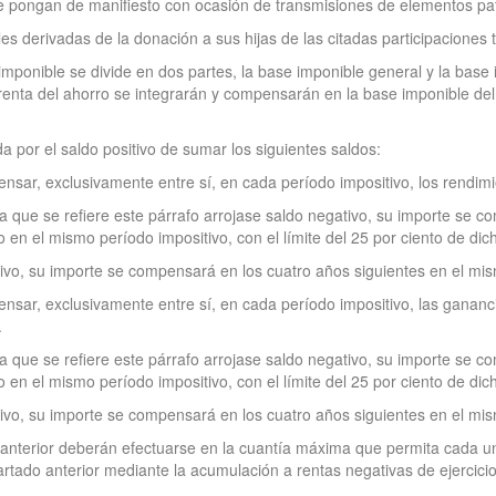
e pongan de manifiesto con ocasión de transmisiones de elementos pat
les derivadas de la donación a sus hijas de las citadas participaciones 
e imponible se divide en dos partes, la base imponible general y la base
renta del ahorro se integrarán y compensarán en la base imponible del 
da por el saldo positivo de sumar los siguientes saldos:
pensar, exclusivamente entre sí, en cada período impositivo, los rendimi
a que se refiere este párrafo arrojase saldo negativo, su importe se c
o en el mismo período impositivo, con el límite del 25 por ciento de dich
vo, su importe se compensará en los cuatro años siguientes en el mism
pensar, exclusivamente entre sí, en cada período impositivo, las gananc
.
a que se refiere este párrafo arrojase saldo negativo, su importe se c
o en el mismo período impositivo, con el límite del 25 por ciento de dich
vo, su importe se compensará en los cuatro años siguientes en el mism
anterior deberán efectuarse en la cuantía máxima que permita cada uno
partado anterior mediante la acumulación a rentas negativas de ejercicio