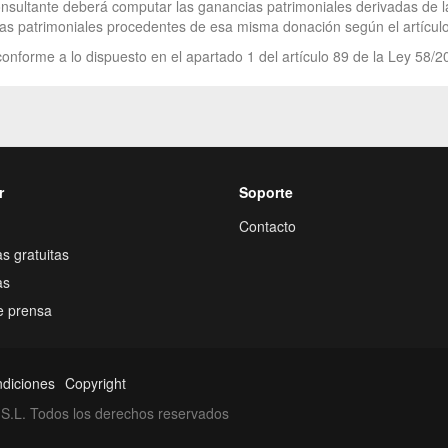
onsultante deberá computar las ganancias patrimoniales derivadas de l
as patrimoniales procedentes de esa misma donación según el artículo
onforme a lo dispuesto en el apartado 1 del artículo 89 de la Ley 58/2
r
Soporte
Contacto
s gratuitas
as
e prensa
ndiciones
Copyright
S.L. Todos los derechos reservados