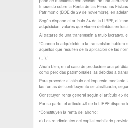
pone de manifiesto con ocasión de una alteración
Impuesto sobre la Renta de las Personas Físicas 
Patrimonio (BOE de 29 de noviembre), en adelan
Según dispone el artículo 34 de la LIRPF, el imp
adquisición, valores que vienen definidos en los a
Al tratarse de una transmisión a título lucrativo, 
“Cuando la adquisición o la transmisión hubiera si
aquéllos que resulten de la aplicación de las n
(…).”
Ahora bien, en el caso de producirse una pérdida
como pérdidas patrimoniales las debidas a transmi
Para proceder al cálculo del impuesto mediante l
las rentas del contribuyente se clasificarán, se
Constituyen renta general según el artículo 45 d
Por su parte, el artículo 46 de la LIRPF dispone l
“Constituyen la renta del ahorro:
a) Los rendimientos del capital mobiliario previst