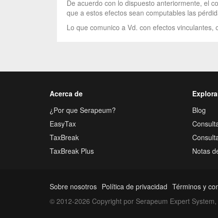
De acuerdo con lo dispuesto anteriormente, el c
que a estos efectos sean computables las pérdid
Lo que comunico a Vd. con efectos vinculantes, c
Acerca de
Explora
¿Por que Serapeum?
Blog
EasyTax
Consulta
TaxBreak
Consult
TaxBreak Plus
Notas d
Sobre nosotros
Política de privacidad
Términos y co
© 2012-2026 Copyright por Serapeum Expert System, 