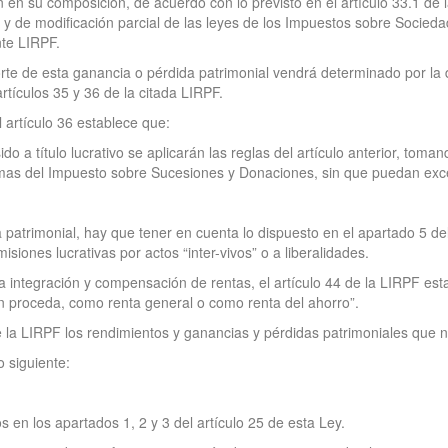
 en su composición, de acuerdo con lo previsto en el artículo 33.1 de
y de modificación parcial de las leyes de los Impuestos sobre Socieda
te LIRPF.
orte de esta ganancia o pérdida patrimonial vendrá determinado por la d
rtículos 35 y 36 de la citada LIRPF.
el artículo 36 establece que:
do a título lucrativo se aplicarán las reglas del artículo anterior, toma
ormas del Impuesto sobre Sucesiones y Donaciones, sin que puedan exc
 patrimonial, hay que tener en cuenta lo dispuesto en el apartado 5 de
siones lucrativas por actos “inter-vivos” o a liberalidades.
a integración y compensación de rentas, el artículo 44 de la LIRPF esta
gún proceda, como renta general o como renta del ahorro”.
e la LIRPF los rendimientos y ganancias y pérdidas patrimoniales que n
o siguiente:
os en los apartados 1, 2 y 3 del artículo 25 de esta Ley.