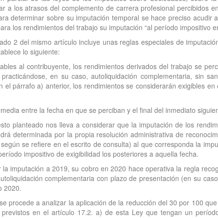
r a los atrasos del complemento de carrera profesional percibidos 
ra determinar sobre su imputación temporal se hace preciso acudir al 
ra los rendimientos del trabajo su imputación “al período impositivo e
rtado 2 del mismo artículo incluye unas reglas especiales de imputaci
ablece lo siguiente:
ables al contribuyente, los rendimientos derivados del trabajo se perc
 practicándose, en su caso, autoliquidación complementaria, sin sa
el párrafo a) anterior, los rendimientos se considerarán exigibles en e
media entre la fecha en que se perciban y el final del inmediato siguie
sto planteado nos lleva a considerar que la imputación de los rendimi
vendrá determinada por la propia resolución administrativa de reconoc
 según se refiere en el escrito de consulta) al que corresponda la imp
período impositivo de exigibilidad los posteriores a aquella fecha.
la imputación a 2019, su cobro en 2020 hace operativa la regla recogi
 autoliquidación complementaria con plazo de presentación (en su caso)
o 2020.
se procede a analizar la aplicación de la reducción del 30 por 100 que 
os previstos en el artículo 17.2. a) de esta Ley que tengan un perí