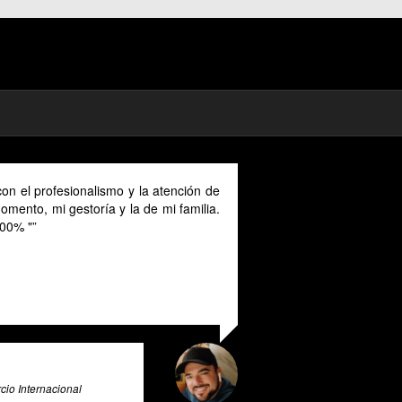
 y la atención de
As a digital nomad in Spain I could benefit m
la de mi familia.
their advice provided in English as Unfortun
cannot speak Spanish and this makes it a uni
valuable tool for all expats in Spain. Pratsgl
exceptional tax advice expert system that go
and beyond to provide its users with valuable 
and guidance.
Ali Roghani
Artificial Intelligence & Big Data Expert