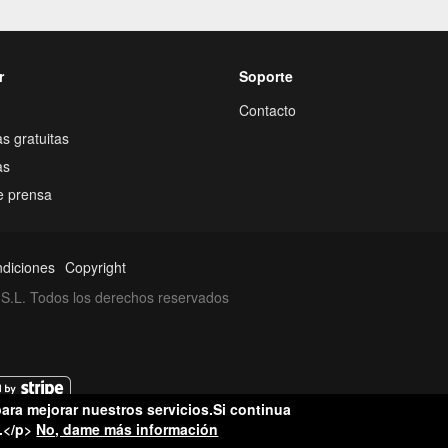
r
Soporte
Contacto
s gratuitas
as
e prensa
ndiciones
Copyright
S.L. Todos los derechos reservados
ara mejorar nuestros servicios.Si continua
.</p>
No, dame más información