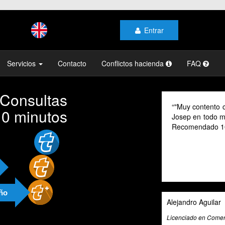
Entrar
Servicios
Contacto
Conflictos hacienda
FAQ
 Consultas
"Muy contento con el profesionalismo
10 minutos
Josep en todo momento, mi gestoría y 
Recomendado 100% "
año
Alejandro Aguilar
Licenciado en Comercio Internacional