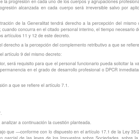
de la progresión en cada uno de los cuerpos y agrupaciones profesional
rogresión alcanzada en cada cuerpo será irreversible salvo por apli
istración de la Generalitat tendrá derecho a la percepción del mismo
 cuando concurra en el citado personal interino, el tiempo necesario d
los artículos 11 y 12 de este decreto.
el derecho a la percepción del complemento retributivo a que se refiere
el artículo 9 del mismo decreto:
ior, será requisito para que el personal funcionario pueda solicitar la 
 permanencia en el grado de desarrollo profesional o DPCR inmediatam
n a que se refiere el artículo 7.1.
.
 analizar a continuación la cuestión planteada.
bajo que —conforme con lo dispuesto en el artículo 17.1 de la Ley 35
ón parcial de las leyes de los Impuestos sobre Sociedades, sobre la