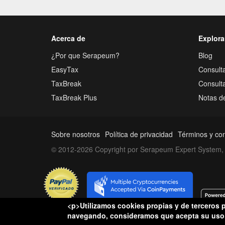
Acerca de
Explora
¿Por que Serapeum?
Blog
EasyTax
Consulta
TaxBreak
Consult
TaxBreak Plus
Notas d
Sobre nosotros
Política de privacidad
Términos y co
© 2012-2026 Copyright por Serapeum Expert System, 
<p>Utilizamos cookies propias y de terceros p
Conflictos hacienda
navegando, consideramos que acepta su uso