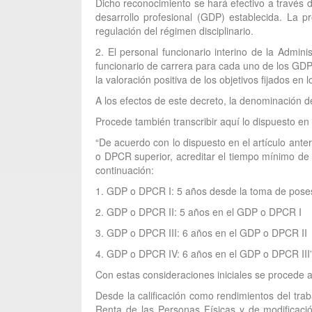
Dicho reconocimiento se hará efectivo a través 
desarrollo profesional (GDP) establecida. La p
regulación del régimen disciplinario.
2. El personal funcionario interino de la Admin
funcionario de carrera para cada uno de los GDP,
la valoración positiva de los objetivos fijados en 
A los efectos de este decreto, la denominación d
Procede también transcribir aquí lo dispuesto en 
“De acuerdo con lo dispuesto en el artículo anter
o DPCR superior, acreditar el tiempo mínimo de
continuación:
1. GDP o DPCR I: 5 años desde la toma de posesió
2. GDP o DPCR II: 5 años en el GDP o DPCR I
3. GDP o DPCR III: 6 años en el GDP o DPCR II
4. GDP o DPCR IV: 6 años en el GDP o DPCR III”
Con estas consideraciones iniciales se procede a
Desde la calificación como rendimientos del tra
Renta de las Personas Físicas y de modificaci