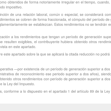
omo obtenidos de forma notoriamente irregular en el tiempo, cuando, 
odo impositivo.
tinción de una relación laboral, común o especial, se considerará c
endimientos se cobren de forma fraccionada, el cómputo del período d
glamentariamente se establezcan. Estos rendimientos no se tendrán en 
icación a los rendimientos que tengan un período de generación supe
ue resulten exigibles, el contribuyente hubiera obtenido otros rendi
evista en este apartado.
ere este apartado sobre la que se aplicará la citada reducción no podr
á operativa —por existencia de un período de generación superior a dos
inistrativa de reconocimiento ese periodo superior a dos años), sien
obtenido otros rendimientos con período de generación superior a dos a
e la Ley del Impuesto.
, conforme a lo dispuesto en el apartado 1 del artículo 89 de la Ley