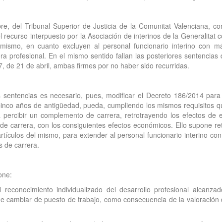
e, del Tribunal Superior de Justicia de la Comunitat Valenciana, co
recurso interpuesto por la Asociación de interinos de la Generalitat 
 mismo, en cuanto excluyen al personal funcionario interino con 
a profesional. En el mismo sentido fallan las posteriores sentencias 
 de 21 de abril, ambas firmes por no haber sido recurridas.
sentencias es necesario, pues, modificar el Decreto 186/2014 para h
cinco años de antigüedad, pueda, cumpliendo los mismos requisitos q
 a percibir un complemento de carrera, retrotrayendo los efectos d
o de carrera, con los consiguientes efectos económicos. Ello supone r
rtículos del mismo, para extender al personal funcionario interino c
s de carrera.
one:
l reconocimiento individualizado del desarrollo profesional alcanza
de cambiar de puesto de trabajo, como consecuencia de la valoración d