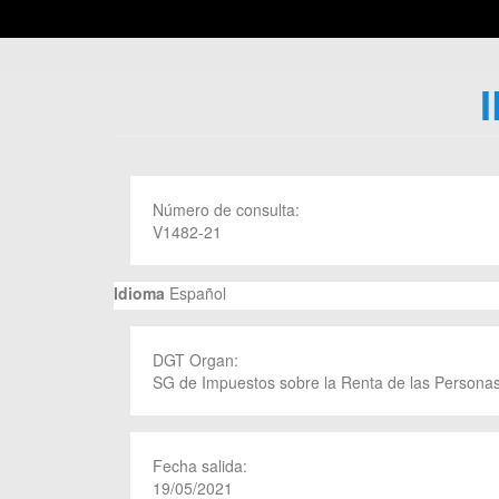
Número de consulta:
V1482-21
Idioma
Español
DGT Organ:
SG de Impuestos sobre la Renta de las Personas
Fecha salida:
19/05/2021