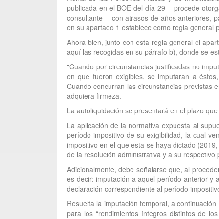
publicada en el BOE del día 29— procede otorga
consultante— con atrasos de años anteriores, pa
en su apartado 1 establece como regla general pa
Ahora bien, junto con esta regla general el apa
aquí las recogidas en su párrafo b), donde se est
"Cuando por circunstancias justificadas no imput
en que fueron exigibles, se imputaran a éstos,
Cuando concurran las circunstancias previstas en 
adquiera firmeza.
La autoliquidación se presentará en el plazo que 
La aplicación de la normativa expuesta al supue
período impositivo de su exigibilidad, la cual 
impositivo en el que esta se haya dictado (2019,
de la resolución administrativa y a su respectivo 
Adicionalmente, debe señalarse que, al proceder 
es decir: imputación a aquel período anterior y
declaración correspondiente al período impositiv
Resuelta la imputación temporal, a continuación 
para los “rendimientos íntegros distintos de l