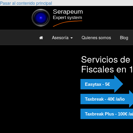
Pasar al contenido principal
Asesoría
Quienes somos
Blog
Servicios de
Fiscales en 
Easytax - 5€
Taxbreak - 40€ /año
Taxbreak Plus - 100€ /