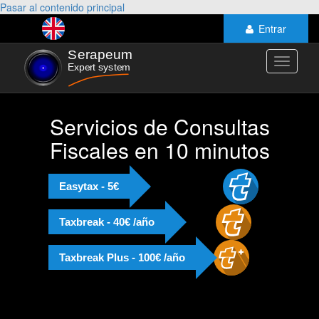
Pasar al contenido principal
Entrar
Toggle
navigati
Servicios de Consultas
Fiscales en 10 minutos
Easytax - 5€
Taxbreak - 40€ /año
Taxbreak Plus - 100€ /año