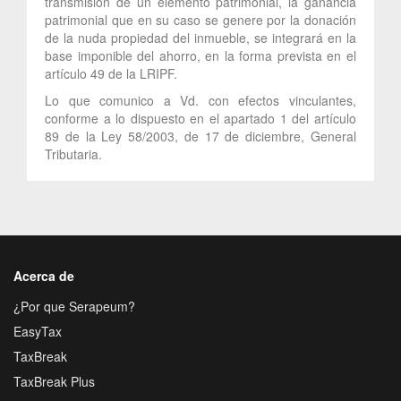
transmisión de un elemento patrimonial, la ganancia
patrimonial que en su caso se genere por la donación
de la nuda propiedad del inmueble, se integrará en la
base imponible del ahorro, en la forma prevista en el
artículo 49 de la LRIPF.
Lo que comunico a Vd. con efectos vinculantes,
conforme a lo dispuesto en el apartado 1 del artículo
89 de la Ley 58/2003, de 17 de diciembre, General
Tributaria.
Acerca de
¿Por que Serapeum?
EasyTax
TaxBreak
TaxBreak Plus