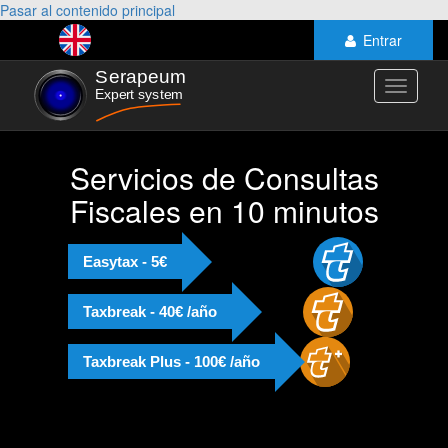
Pasar al contenido principal
Entrar
Toggle
navigati
Servicios de Consultas
Fiscales en 10 minutos
Easytax - 5€
Taxbreak - 40€ /año
Taxbreak Plus - 100€ /año