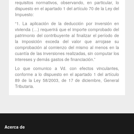
requisitos normativos, observando, en particular, lo
dispuesto en el apartado 1 del artículo 70 de la Ley del
Impuesto:
“1. La aplicación de la deducción por inversión en
vivienda (…) requerirá que el importe comprobado del
patrimonio del contribuyente al finalizar el período de
la imposición exceda del valor que arrojase su
comprobación al comienzo del mismo al menos en la
cuantía de las inversiones realizadas, sin computar los
intereses y demás gastos de financiación.”
Lo que comunico a Vd. con efectos vinculantes,
conforme a lo dispuesto en el apartado 1 del artículo
89 de la Ley 58/2003, de 17 de diciembre, General
Tributaria.
Acerca de