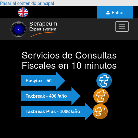
Pasar al contenido principal
Entrar
Toggle
navigati
Servicios de Consultas
Fiscales en 10 minutos
Easytax - 5€
Taxbreak - 40€ /año
Taxbreak Plus - 100€ /año