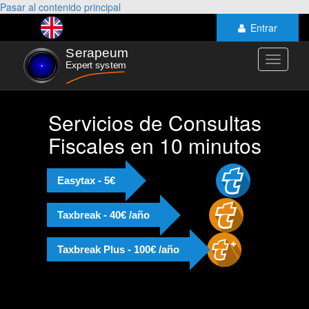
Pasar al contenido principal
Entrar
Toggle
navigati
Servicios de Consultas
Fiscales en 10 minutos
Easytax - 5€
Taxbreak - 40€ /año
Taxbreak Plus - 100€ /año