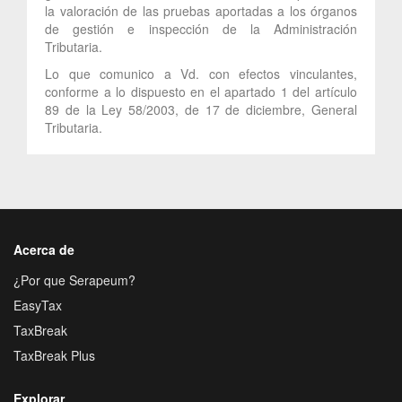
la valoración de las pruebas aportadas a los órganos
de gestión e inspección de la Administración
Tributaria.
Lo que comunico a Vd. con efectos vinculantes,
conforme a lo dispuesto en el apartado 1 del artículo
89 de la Ley 58/2003, de 17 de diciembre, General
Tributaria.
Acerca de
¿Por que Serapeum?
EasyTax
TaxBreak
TaxBreak Plus
Explorar