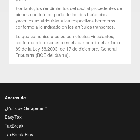
Por tanto, los rendimientos del capital procedentes de
bienes que forman parte de las dos herencias
yacentes se atribuirán a los respectivos herederos
conforme a lo indicado en los artículos transcritos.
Lo que comunico a usted con efectos vinculantes,
conforme a lo dispuesto en el apartado 1 del artículo
89 de la Ley 58/2003, de 17 de diciembre, General
Tributaria (BOE del día 18).
Acerca de
¿Por que Serapeum?
EasyTax
TaxBreak
TaxBreak Plus