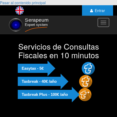
Pasar al contenido principal
Entrar
Toggle
navigati
Servicios de Consultas
Fiscales en 10 minutos
Easytax - 5€
Taxbreak - 40€ /año
Taxbreak Plus - 100€ /año