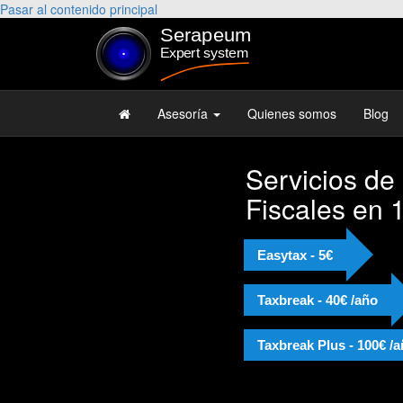
Pasar al contenido principal
Asesoría
Quienes somos
Blog
Servicios de
Fiscales en 
Easytax - 5€
Taxbreak - 40€ /año
Taxbreak Plus - 100€ /