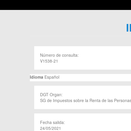
Número de consulta:
V1538-21
Idioma
Español
DGT Organ:
SG de Impuestos sobre la Renta de las Personas
Fecha salida:
24/05/2021