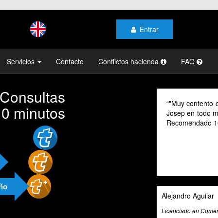
Entrar
Servicios
Contacto
Conflictos hacienda
FAQ
 Consultas
"Muy contento con el profesionalismo y la atención de
10 minutos
Josep en todo momento, mi gestoría y la de mi familia.
Recomendado 100% "
año
Alejandro Aguilar
Licenciado en Comercio Internacional