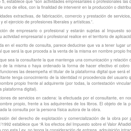
lo 5, establece que “son actividades empresariales o profesionales las
uno de ellos, con la finalidad de intervenir en la producción o distribu
vidades extractivas, de fabricación, comercio y prestación de servicios, 
l ejercicio de profesiones liberales y artísticas.”.
ición de empresario o profesional y estarán sujetas al Impuesto s
u actividad empresarial o profesional realice en el territorio de aplicac
a en el escrito de consulta, parece deducirse que va a tener lugar un
tal que será la que proceda a la venta de la misma en nombre propio fre
 que sea la consultante la que mantenga una comunicación y relación di
tro de la misma o haya ordenado la forma de hacer efectivo el cobro
 funciones las desempeña el titular de la plataforma digital que será 
sultante tenga conocimiento de la identidad ni procedencia del usuario 
n nombre propio frente al adquirente (por todas, la contestación vincu
a plataforma digital).
iones de servicios en cadena: la efectuada por el consultante, en nom
nombre propio, frente a los adquirentes de los libros. El objeto de la p
da la consulta por la persona física autora de la obra.
cesión del derecho de explotación y comercialización de la obra por p
37/1992 establece que “A los efectos del Impuesto sobre el Valor Añadi
o con esta Ley, no tenga la consideración de entrega, adquisición intra