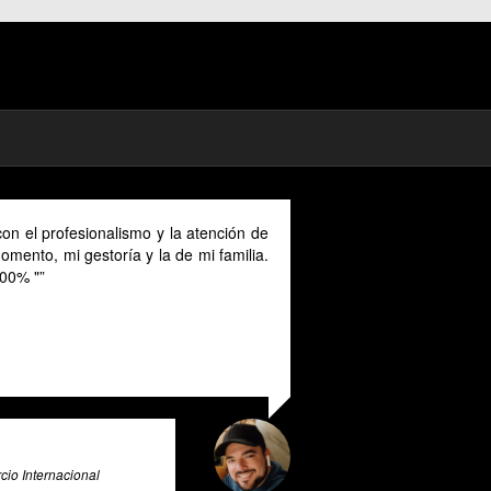
As a digital nomad in Spain I could benefit much from
their advice provided in English as Unfortunately I
cannot speak Spanish and this makes it a unique and
valuable tool for all expats in Spain. Pratsglas is an
exceptional tax advice expert system that goes above
and beyond to provide its users with valuable insights
and guidance.
Ali Roghani
Artificial Intelligence & Big Data Expert