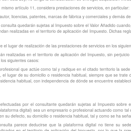
mismo artículo 11, considera prestaciones de servicios, en particular:
utor, licencias, patentes, marcas de fábrica y comerciales y demás dere
e consulta quedarán sujetas al Impuesto sobre el Valor Añadido cuando,
endan realizadas en el territorio de aplicación del Impuesto. Dichas regl
e el lugar de realización de las prestaciones de servicios en los siguie
n realizadas en el territorio de aplicación del Impuesto, sin perjuicio
 los siguientes casos:
rofesional que actúe como tal y radique en el citado territorio la se
el lugar de su domicilio o residencia habitual, siempre que se trate 
sidencia habitual, con independencia de dónde se encuentre establecid
efectuadas por el consultante quedarán sujetas al Impuesto sobre el 
 plataforma digital) sea un empresario o profesional actuando como tal 
su defecto, su domicilio o residencia habitual, tal y como se ha señala
onsulta parece deducirse que la plataforma digital no tiene su se
radicados en el territorio de aplicación del Impuesto, por lo que la pr