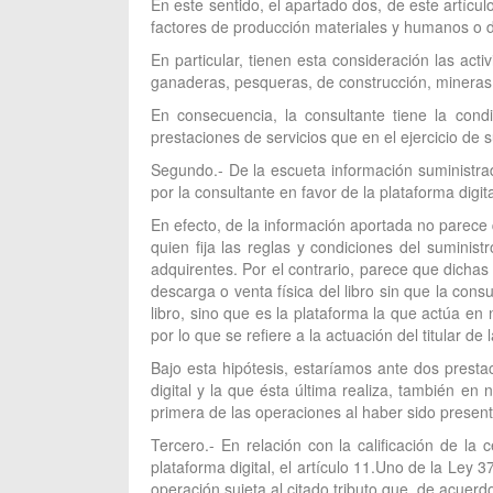
En este sentido, el apartado dos, de este artícu
factores de producción materiales y humanos o de 
En particular, tienen esta consideración las acti
ganaderas, pesqueras, de construcción, mineras y e
En consecuencia, la consultante tiene la cond
prestaciones de servicios que en el ejercicio de s
Segundo.- De la escueta información suministrad
por la consultante en favor de la plataforma digi
En efecto, de la información aportada no parece
quien fija las reglas y condiciones del suminis
adquirentes. Por el contrario, parece que dichas
descarga o venta física del libro sin que la con
libro, sino que es la plataforma la que actúa e
por lo que se refiere a la actuación del titular de l
Bajo esta hipótesis, estaríamos ante dos prestac
digital y la que ésta última realiza, también en 
primera de las operaciones al haber sido presenta
Tercero.- En relación con la calificación de la 
plataforma digital, el artículo 11.Uno de la Ley 
operación sujeta al citado tributo que, de acuerd