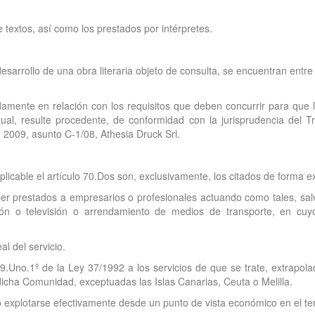
 textos, así como los prestados por intérpretes.
desarrollo de una obra literaria objeto de consulta, se encuentran entre
amente en relación con los requisitos que deben concurrir para que la 
ual, resulte procedente, de conformidad con la jurisprudencia del T
 2009, asunto C-1/08, Athesia Druck Srl.
aplicable el artículo 70.Dos son, exclusivamente, los citados de forma
 ser prestados a empresarios o profesionales actuando como tales, sal
usión o televisión o arrendamiento de medios de transporte, en cuy
l del servicio.
o 69.Uno.1º de la Ley 37/1992 a los servicios de que se trate, extrapo
dicha Comunidad, exceptuadas las Islas Canarias, Ceuta o Melilla.
o explotarse efectivamente desde un punto de vista económico en el terr