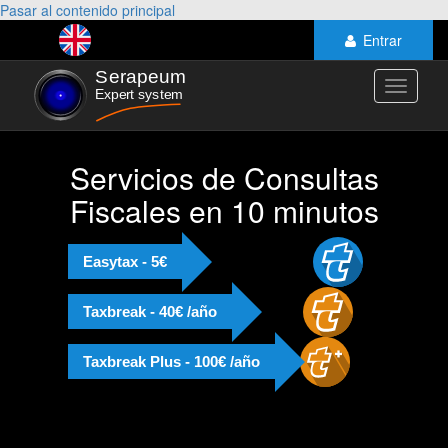
Pasar al contenido principal
Entrar
Toggle
navigati
Servicios de Consultas
Fiscales en 10 minutos
Easytax - 5€
Taxbreak - 40€ /año
Taxbreak Plus - 100€ /año