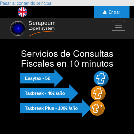
Pasar al contenido principal
Entrar
Toggle
navigati
Servicios de Consultas
Fiscales en 10 minutos
Easytax - 5€
Taxbreak - 40€ /año
Taxbreak Plus - 100€ /año