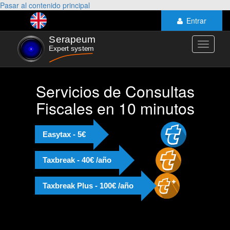
Pasar al contenido principal
Entrar
Toggle
navigati
Servicios de Consultas
Fiscales en 10 minutos
Easytax - 5€
Taxbreak - 40€ /año
Taxbreak Plus - 100€ /año