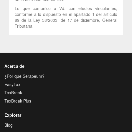
Lo que comunico a Vd. con efectos vinculantes,
conforme a lo dispuesto en el apartado 1 del artículo
89 de la Ley 58/2003, de 17 de diciembre, General
Tributaria.
Acerca de
¿Por que Serapeum?
EasyTax
TaxBreak
TaxBreak Plus
Explorar
Blog