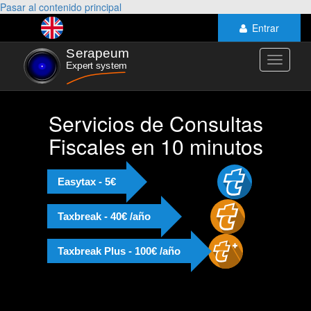
Pasar al contenido principal
Entrar
Toggle
navigati
Servicios de Consultas
Fiscales en 10 minutos
Easytax - 5€
Taxbreak - 40€ /año
Taxbreak Plus - 100€ /año