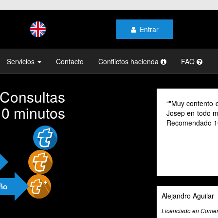
Entrar
Servicios
Contacto
Conflictos hacienda
FAQ
 Consultas
"Muy contento c
10 minutos
Josep en todo mo
Recomendado 1
año
Alejandro Aguilar
Licenciado en Comerc