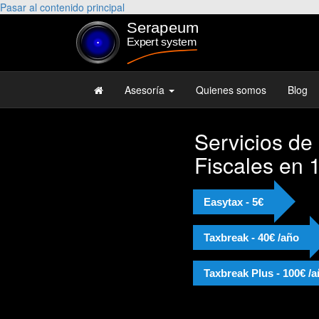
Pasar al contenido principal
Asesoría
Quienes somos
Blog
Servicios de
Fiscales en 
Easytax - 5€
Taxbreak - 40€ /año
Taxbreak Plus - 100€ /