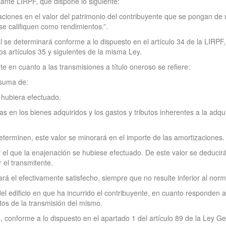
ante LIRPF, que dispone lo siguiente:
aciones en el valor del patrimonio del contribuyente que se pongan de 
se califiquen como rendimientos.”.
 se determinará conforme a lo dispuesto en el artículo 34 de la LIRPF, 
os artículos 35 y siguientes de la misma Ley.
nte en cuanto a las transmisiones a título oneroso se refiere:
 suma de:
e hubiera efectuado.
as en los bienes adquiridos y los gastos y tributos inherentes a la adqui
terminen, este valor se minorará en el importe de las amortizaciones.
r el que la enajenación se hubiese efectuado. De este valor se deducirán 
 el transmitente.
ará el efectivamente satisfecho, siempre que no resulte inferior al nor
del edificio en que ha incurrido el contribuyente, en cuanto responden 
tos de la transmisión del mismo.
 conforme a lo dispuesto en el apartado 1 del artículo 89 de la Ley Gen