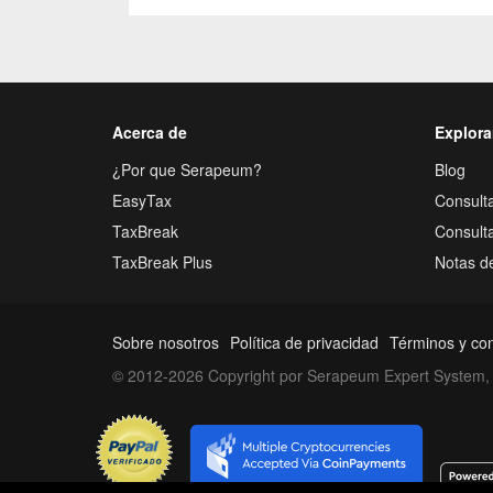
Acerca de
Explora
¿Por que Serapeum?
Blog
EasyTax
Consulta
TaxBreak
Consult
TaxBreak Plus
Notas d
Sobre nosotros
Política de privacidad
Términos y co
© 2012-2026 Copyright por Serapeum Expert System, 