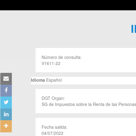
Número de consulta:
V1611-22
Idioma
Español
DGT Organ:
SG de Impuestos sobre la Renta de las Personas
Fecha salida:
04/07/2022