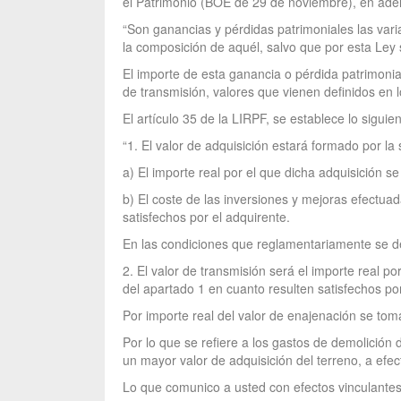
el Patrimonio (BOE de 29 de noviembre), en adel
“Son ganancias y pérdidas patrimoniales las vari
la composición de aquél, salvo que por esta Ley 
El importe de esta ganancia o pérdida patrimonial
de transmisión, valores que vienen definidos en l
El artículo 35 de la LIRPF, se establece lo siguie
“1. El valor de adquisición estará formado por la
a) El importe real por el que dicha adquisición s
b) El coste de las inversiones y mejoras efectuad
satisfechos por el adquirente.
En las condiciones que reglamentariamente se de
2. El valor de transmisión será el importe real po
del apartado 1 en cuanto resulten satisfechos por
Por importe real del valor de enajenación se tom
Por lo que se refiere a los gastos de demolición 
un mayor valor de adquisición del terreno, a efec
Lo que comunico a usted con efectos vinculantes,