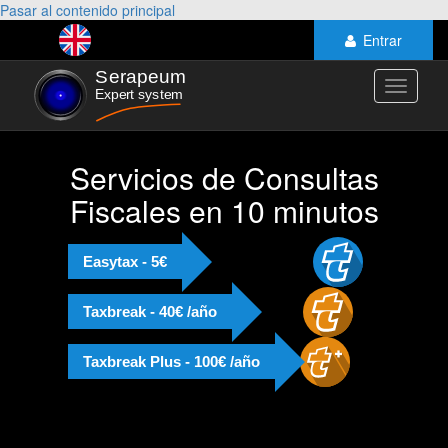
Pasar al contenido principal
Entrar
Toggle
navigati
Servicios de Consultas
Fiscales en 10 minutos
Easytax - 5€
Taxbreak - 40€ /año
Taxbreak Plus - 100€ /año