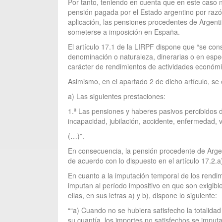
Por tanto, teniendo en cuenta que en este caso no
pensión pagada por el Estado argentino por razón
aplicación, las pensiones procedentes de Argent
someterse a imposición en España.
El artículo 17.1 de la LIRPF dispone que “se cons
denominación o naturaleza, dinerarias o en especi
carácter de rendimientos de actividades económi
Asimismo, en el apartado 2 de dicho artículo, se 
a) Las siguientes prestaciones:
1.ª Las pensiones y haberes pasivos percibidos d
incapacidad, jubilación, accidente, enfermedad, vi
(…)”.
En consecuencia, la pensión procedente de Argen
de acuerdo con lo dispuesto en el artículo 17.2.a)
En cuanto a la imputación temporal de los rendimi
imputan al período impositivo en que son exigible
ellas, en sus letras a) y b), dispone lo siguiente:
““a) Cuando no se hubiera satisfecho la totalida
su cuantía, los importes no satisfechos se imput