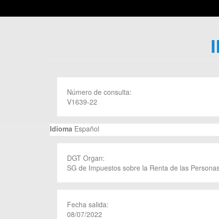
Número de consulta:
V1639-22
Idioma
Español
DGT Organ:
SG de Impuestos sobre la Renta de las Personas
Fecha salida:
08/07/2022