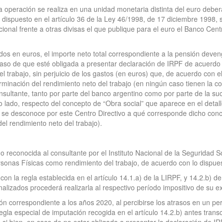
 la operación se realiza en una unidad monetaria distinta del euro debe
lo dispuesto en el artículo 36 de la Ley 46/1998, de 17 diciembre 1998, 
ional frente a otras divisas el que publique para el euro el Banco Cent
dos en euros, el importe neto total correspondiente a la pensión deven
so de que esté obligada a presentar declaración de IRPF de acuerdo co
l trabajo, sin perjuicio de los gastos (en euros) que, de acuerdo con el
rminación del rendimiento neto del trabajo (en ningún caso tienen la c
nsultante, tanto por parte del banco argentino como por parte de la suc
 lado, respecto del concepto de “Obra social” que aparece en el detalle
 se desconoce por este Centro Directivo a qué corresponde dicho conc
el rendimiento neto del trabajo).
o reconocida al consultante por el Instituto Nacional de la Seguridad S
sonas Físicas como rendimiento del trabajo, de acuerdo con lo dispuesto
n la regla establecida en el artículo 14.1.a) de la LIRPF, y 14.2.b) d
nalizados procederá realizarla al respectivo período impositivo de su ex
ón correspondiente a los años 2020, al percibirse los atrasos en un perí
gla especial de imputación recogida en el artículo 14.2.b) antes transc