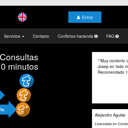
Entrar
Servicios
Contacto
Conflictos hacienda
FAQ
 Consultas
As a digital no
10 minutos
their advice pr
cannot speak Sp
valuable tool fo
exceptional tax
and beyond to pr
and guidance.
año
Ali Roghani
Artificial Intelligenc