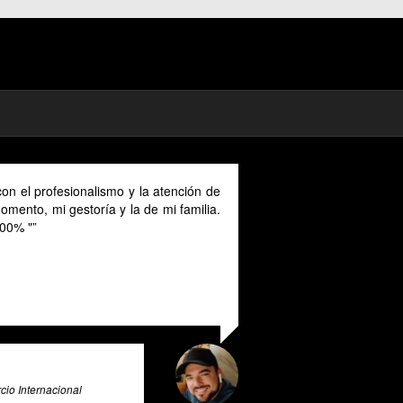
mad in Spain I could benefit much from
ovided in English as Unfortunately I
anish and this makes it a unique and
r all expats in Spain. Pratsglas is an
 advice expert system that goes above
ovide its users with valuable insights
e & Big Data Expert