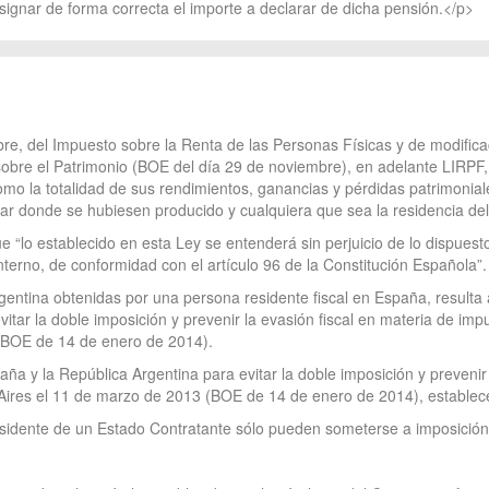
gnar de forma correcta el importe a declarar de dicha pensión.</p>
bre, del Impuesto sobre la Renta de las Personas Físicas y de modifica
obre el Patrimonio (BOE del día 29 de noviembre), en adelante LIRPF, 
omo la totalidad de sus rendimientos, ganancias y pérdidas patrimonial
gar donde se hubiesen producido y cualquiera que sea la residencia de
ue “lo establecido en esta Ley se entenderá sin perjuicio de lo dispues
erno, de conformidad con el artículo 96 de la Constitución Española”.
entina obtenidas por una persona residente fiscal en España, resulta a
tar la doble imposición y prevenir la evasión fiscal en materia de impu
(BOE de 14 de enero de 2014).
aña y la República Argentina para evitar la doble imposición y prevenir
 Aires el 11 de marzo de 2013 (BOE de 14 de enero de 2014), establec
esidente de un Estado Contratante sólo pueden someterse a imposición