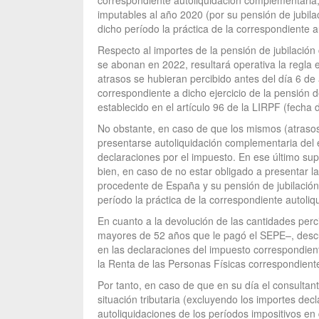
correspondiente autoliquidación complementaria; 
imputables al año 2020 (por su pensión de jubi
dicho período la práctica de la correspondiente a
Respecto al importes de la pensión de jubilación 
se abonan en 2022, resultará operativa la regla e
atrasos se hubieran percibido antes del día 6 de
correspondiente a dicho ejercicio de la pensión 
establecido en el artículo 96 de la LIRPF (fecha 
No obstante, en caso de que los mismos (atrasos
presentarse autoliquidación complementaria del ej
declaraciones por el impuesto. En ese último su
bien, en caso de no estar obligado a presentar l
procedente de España y su pensión de jubilació
período la práctica de la correspondiente autoliq
En cuanto a la devolución de las cantidades perc
mayores de 52 años que le pagó el SEPE–, descue
en las declaraciones del impuesto correspondient
la Renta de las Personas Físicas correspondiente
Por tanto, en caso de que en su día el consultan
situación tributaria (excluyendo los importes dec
autoliquidaciones de los períodos impositivos en