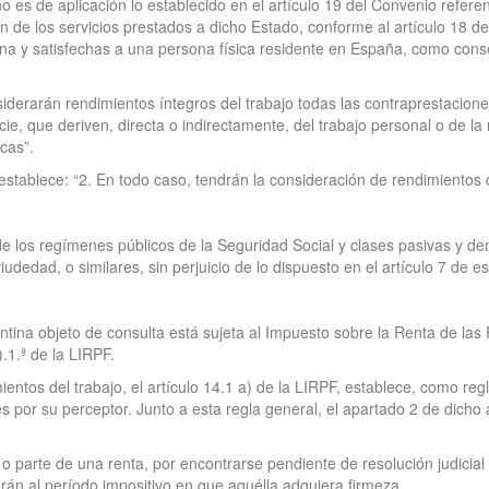
 es de aplicación lo establecido en el artículo 19 del Convenio referen
 de los servicios prestados a dicho Estado, conforme al artículo 18 d
ina y satisfechas a una persona física residente en España, como con
iderarán rendimientos íntegros del trabajo todas las contraprestacione
e, que deriven, directa o indirectamente, del trabajo personal o de la r
cas”.
establece: “2. En todo caso, tendrán la consideración de rendimientos d
e los regímenes públicos de la Seguridad Social y clases pasivas y de
udedad, o similares, sin perjuicio de lo dispuesto en el artículo 7 de es
tina objeto de consulta está sujeta al Impuesto sobre la Renta de las
.1.ª de la LIRPF.
entos del trabajo, el artículo 14.1 a) de la LIRPF, establece, como reg
s por su perceptor. Junto a esta regla general, el apartado 2 de dicho a
d o parte de una renta, por encontrarse pendiente de resolución judicia
arán al período impositivo en que aquélla adquiera firmeza.