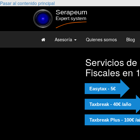
Pasar al contenido principal
Asesoría
Quienes somos
Blog
Servicios de
Fiscales en 
Easytax - 5€
Taxbreak - 40€ /año
Taxbreak Plus - 100€ /