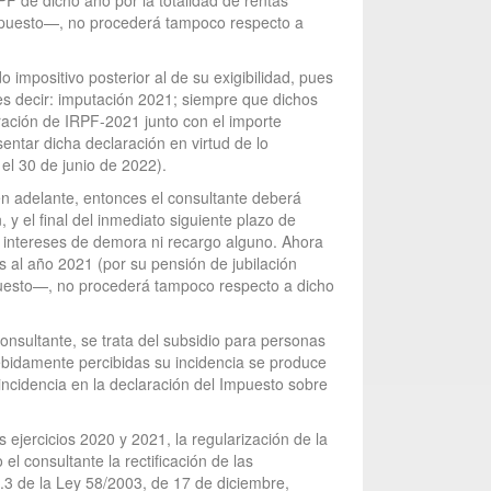
PF de dicho año por la totalidad de rentas
Impuesto—, no procederá tampoco respecto a
 impositivo posterior al de su exigibilidad, pues
 es decir: imputación 2021; siempre que dichos
aración de IRPF-2021 junto con el importe
entar dicha declaración en virtud de lo
 el 30 de junio de 2022).
en adelante, entonces el consultante deberá
y el final del inmediato siguiente plazo de
i intereses de demora ni recargo alguno. Ahora
s al año 2021 (por su pensión de jubilación
puesto—, no procederá tampoco respecto a dicho
nsultante, se trata del subsidio para personas
ebidamente percibidas su incidencia se produce
incidencia en la declaración del Impuesto sobre
ejercicios 2020 y 2021, la regularización de la
l consultante la rectificación de las
0.3 de la Ley 58/2003, de 17 de diciembre,