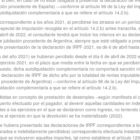
si bien, en caso de no estar obligada a presentar la declaración de IR
lación procedente de España) —conforme al artículo 96 de la Ley del 
utoliquidación complementaria a que se refiere el artículo 14.2.b).
correspondiente a los años 2021, al percibirse los atrasos en un período
special de imputación recogida en el artículo 14.2.b) antes transcrita,
 abril de 2022, el consultante tendrá que incluir los mismos en su decl
de jubilación procedente de Argentina, siempre que esté obligado a pres
de presentación de la declaración de IRPF-2021, es de 6 de abril hasta
 del año 2021) se hubieran percibido desde el día 6 de abril de 2022 
ercicio 2021, en el plazo que media entre la fecha en que se perciben, 
puesto, dicha autoliquidación complementaria no comportará sanción n
a declaración de IRPF de dicho año por la totalidad de rentas imputable
n procedente de Argentina) —conforme al artículo 96 de la Ley del Im
uidación complementaria a que se refiere el artículo 14.2.b).
ibidas en concepto de prestación de desempleo –según manifiesta el co
nto efectuado por el pagador, al devenir aquellas cantidades en ind
es a los ejercicios en el que se declararon como ingreso, no teniendo 
s al ejercicio en que la devolución se ha materializado (2022).
te hubiera presentado las declaraciones de IRPF correspondientes a los 
larados e indebidamente percibidos) correspondería efectuarla instando e
 que se incluyeron aquellos importes, tal como establece el artículo 12