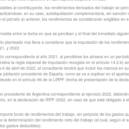
tables al contribuyente, los rendimientos derivados del trabajo se perc
racticándose, en su caso, autoliquidación complementaria, sin sanción 
el párrafo a) anterior, los rendimientos se considerarán exigibles en el
media entre la fecha en que se perciban y el final del inmediato siguie
to planteado nos lleva a considerar que la imputación de los rendimient
021, y 2022.
ón correspondiente al año 2021, al percibirse los atrasos en un período 
tiva la regla especial de imputación recogida en el artículo 14.2.b) an
a 6 de abril de 2022, el consultante tendrá que incluir los mismos en s
de jubilación procedente de España, como se va a explicar en el aparta
blecido en el artículo 96 de la LIRPF (fecha de presentación de la decl
ón procedente de Argentina correspondiente al ejercicio 2022, deberán i
o, en la declaración de IRPF-2022, en caso de que esté obligado a ell
mporte bruto de rendimientos del trabajo, sin perjuicio de los gastos q
 la determinación del rendimiento neto del trabajo (el cual, según el ar
 los gastos deducibles).