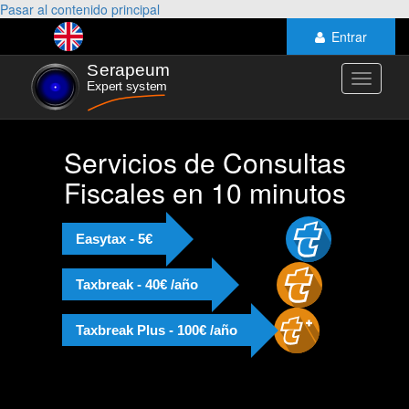
Pasar al contenido principal
Entrar
Toggle
navigati
Servicios de Consultas
Fiscales en 10 minutos
Easytax - 5€
Taxbreak - 40€ /año
Taxbreak Plus - 100€ /año