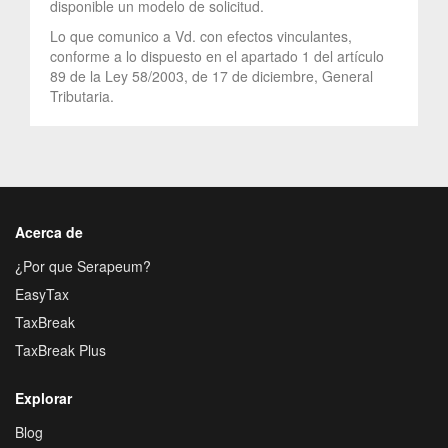
disponible un modelo de solicitud.
Lo que comunico a Vd. con efectos vinculantes,
conforme a lo dispuesto en el apartado 1 del artículo
89 de la Ley 58/2003, de 17 de diciembre, General
Tributaria.
Acerca de
¿Por que Serapeum?
EasyTax
TaxBreak
TaxBreak Plus
Explorar
Blog