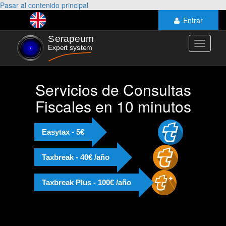
Pasar al contenido principal
Entrar
Toggle
navigati
Servicios de Consultas
Fiscales en 10 minutos
Easytax - 5€
Taxbreak - 40€ /año
Taxbreak Plus - 100€ /año