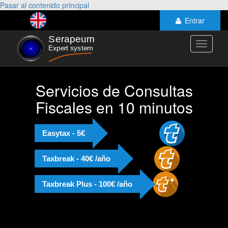
Pasar al contenido principal
Entrar
Toggle
navigati
Servicios de Consultas
Fiscales en 10 minutos
Easytax - 5€
Taxbreak - 40€ /año
Taxbreak Plus - 100€ /año