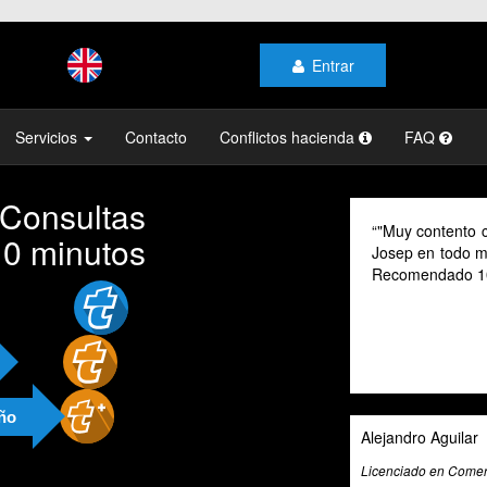
Entrar
Servicios
Contacto
Conflictos hacienda
FAQ
 Consultas
"Muy contento c
10 minutos
Josep en todo mo
Recomendado 1
año
Alejandro Aguilar
Licenciado en Comerc