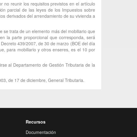
no reunir los requisitos previstos en el artículo
ón parcial de las leyes de los Impuestos sobre
tos derivados del arrendamiento de su vivienda a
que se trata de un elemento más del mobiliario que
, en la parte proporcional que corresponda, será
al Decreto 439/2007, de 30 de marzo (BOE del día
e, para mobiliario y otros enseres, es el 10 por
girse al Departamento de Gestión Tributaria de la
003, de 17 de diciembre, General Tributaria.
Recursos
Documentación