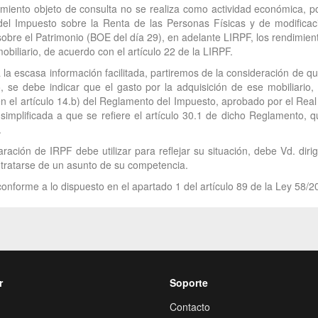
iento objeto de consulta no se realiza como actividad económica, por 
el Impuesto sobre la Renta de las Personas Físicas y de modificaci
obre el Patrimonio (BOE del día 29), en adelante LIRPF, los rendimien
obiliario, de acuerdo con el artículo 22 de la LIRPF.
a la escasa información facilitada, partiremos de la consideración de 
, se debe indicar que el gasto por la adquisición de ese mobiliario
 en el artículo 14.b) del Reglamento del Impuesto, aprobado por el Re
simplificada a que se refiere el artículo 30.1 de dicho Reglamento, qu
.
ración de IRPF debe utilizar para reflejar su situación, debe Vd. diri
r tratarse de un asunto de su competencia.
onforme a lo dispuesto en el apartado 1 del artículo 89 de la Ley 58/2
r
Soporte
Contacto