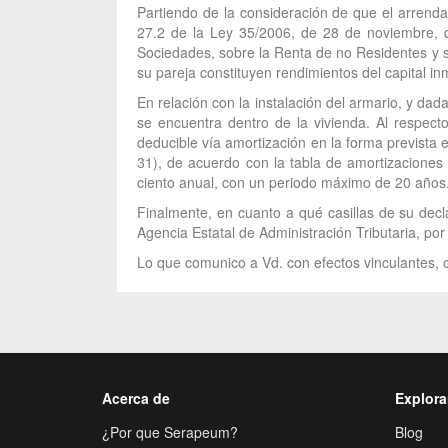
Partiendo de la consideración de que el arrendam
27.2 de la Ley 35/2006, de 28 de noviembre, d
Sociedades, sobre la Renta de no Residentes y s
su pareja constituyen rendimientos del capital inm
En relación con la instalación del armario, y dad
se encuentra dentro de la vivienda. Al respecto
deducible vía amortización en la forma prevista
31), de acuerdo con la tabla de amortizaciones 
ciento anual, con un periodo máximo de 20 años
Finalmente, en cuanto a qué casillas de su decla
Agencia Estatal de Administración Tributaria, po
Lo que comunico a Vd. con efectos vinculantes, c
Acerca de
Explora
¿Por que Serapeum?
Blog