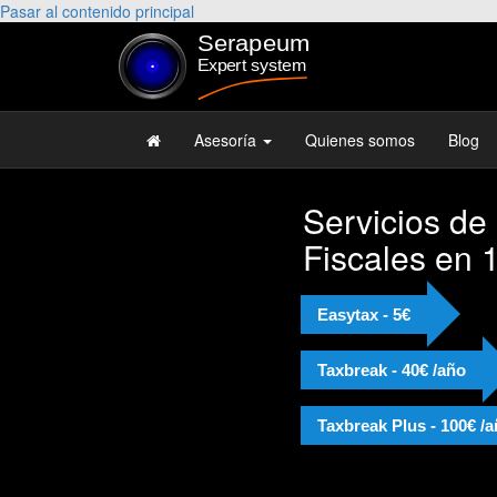
Pasar al contenido principal
Asesoría
Quienes somos
Blog
Servicios de
Fiscales en 
Easytax - 5€
Taxbreak - 40€ /año
Taxbreak Plus - 100€ /