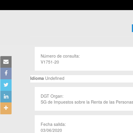
Número de consulta:
V1751-20
Idioma
Undefined
DGT Organ:
SG de Impuestos sobre la Renta de las Personas
Fecha salida:
03/06/2020