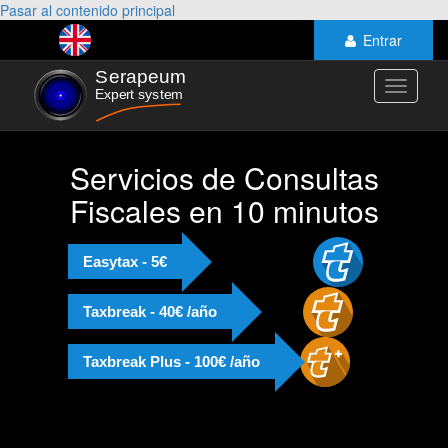
Pasar al contenido principal
Entrar
Toggle
navigati
Servicios de Consultas
Fiscales en 10 minutos
Easytax - 5€
Taxbreak - 40€ /año
Taxbreak Plus - 100€ /año