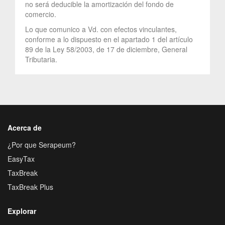
no será deducible la amortización del fondo de
comercio.
Lo que comunico a Vd. con efectos vinculantes,
conforme a lo dispuesto en el apartado 1 del artículo
89 de la Ley 58/2003, de 17 de diciembre, General
Tributaria.
Acerca de
¿Por que Serapeum?
EasyTax
TaxBreak
TaxBreak Plus
Explorar