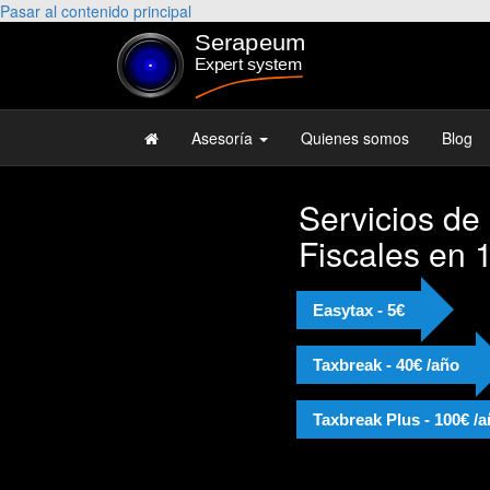
Pasar al contenido principal
Asesoría
Quienes somos
Blog
Servicios de
Fiscales en 
Easytax - 5€
Taxbreak - 40€ /año
Taxbreak Plus - 100€ /