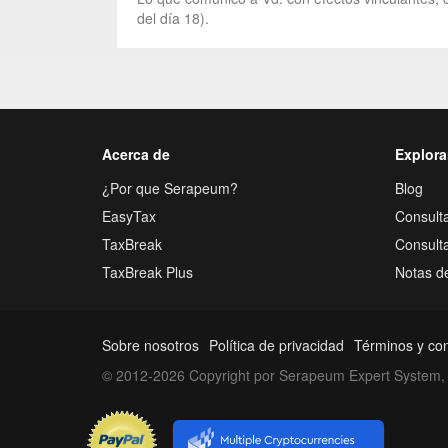
del día 18).
Acerca de
Explora
¿Por que Serapeum?
Blog
EasyTax
Consulta
TaxBreak
Consult
TaxBreak Plus
Notas d
Sobre nosotros
Política de privacidad
Términos y co
© 2012-2026 Copyright por Serapeum Expert System, 