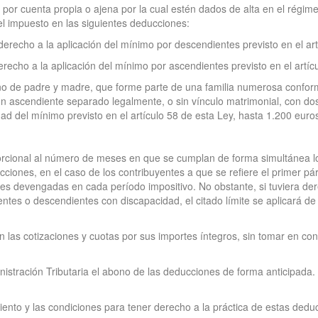
d por cuenta propia o ajena por la cual estén dados de alta en el régim
el impuesto en las siguientes deducciones:
recho a la aplicación del mínimo por descendientes previsto en el art
echo a la aplicación del mínimo por ascendientes previsto en el artíc
no de padre y madre, que forme parte de una familia numerosa confor
n ascendiente separado legalmente, o sin vínculo matrimonial, con dos 
dad del mínimo previsto en el artículo 58 de esta Ley, hasta 1.200 euro
rcional al número de meses en que se cumplan de forma simultánea los 
iones, en el caso de los contribuyentes a que se refiere el primer párr
es devengadas en cada período impositivo. No obstante, si tuviera dere
entes o descendientes con discapacidad, el citado límite se aplicará 
n las cotizaciones y cuotas por sus importes íntegros, sin tomar en co
ministración Tributaria el abono de las deducciones de forma anticipada
ento y las condiciones para tener derecho a la práctica de estas dedu