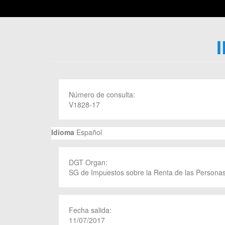
Número de consulta:
V1828-17
Idioma
Español
DGT Organ:
SG de Impuestos sobre la Renta de las Personas
Fecha salida:
11/07/2017