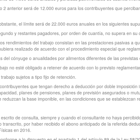
tado 2 anterior será de 12.000 euros para los contribuyentes que perciba
tante, el límite será de 22.000 euros anuales en los siguientes supu
segundo y restantes pagadores, por orden de cuantía, no supera en su 
s rendimientos del trabajo consistan en las prestaciones pasivas a que 
 hubiera realizado de acuerdo con el procedimiento especial que regla
el cónyuge o anualidades por alimentos diferentes de las previstas en
bajo no esté obligado a retener de acuerdo con lo previsto reglamenta
rabajo sujetos a tipo fijo de retención.
 contribuyentes que tengan derecho a deducción por doble imposición i
apacidad, planes de pensiones, planes de previsión asegurados o mutua
e reduzcan la base imponible, en las condiciones que se establezcan 
 escrito de consulta, siempre y cuando el consultante no haya percibid
 transcrito, por haber recibido el abono anticipado de la referida dedu
Físicas en 2016.
onforme a lo dispuesto en el apartado 1 del artículo 89 de la Ley 58/