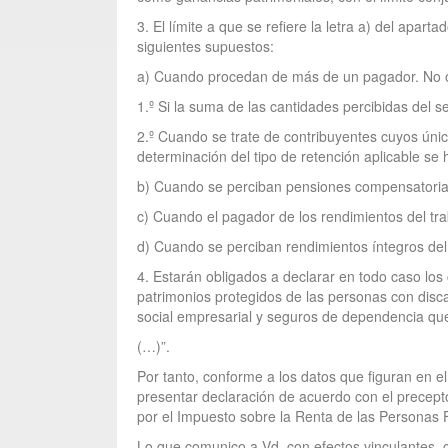
3. El límite a que se refiere la letra a) del apar
siguientes supuestos:
a) Cuando procedan de más de un pagador. No obs
1.º Si la suma de las cantidades percibidas del 
2.º Cuando se trate de contribuyentes cuyos único
determinación del tipo de retención aplicable se
b) Cuando se perciban pensiones compensatorias d
c) Cuando el pagador de los rendimientos del tra
d) Cuando se perciban rendimientos íntegros del t
4. Estarán obligados a declarar en todo caso los
patrimonios protegidos de las personas con disc
social empresarial y seguros de dependencia qu
(…)”.
Por tanto, conforme a los datos que figuran en el
presentar declaración de acuerdo con el precepto
por el Impuesto sobre la Renta de las Personas 
Lo que comunico a Vd. con efectos vinculantes, c