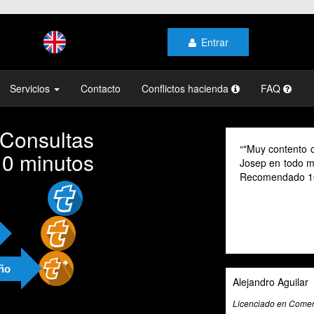
Entrar
Servicios
Contacto
Conflictos hacienda
FAQ
 Consultas
"Muy contento con el prof
10 minutos
Josep en todo momento, mi
Recomendado 100% "
año
Alejandro Aguilar
Licenciado en Comercio Internac