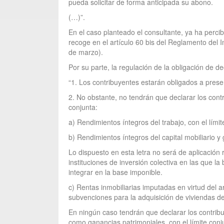
pueda solicitar de forma anticipada su abono.
(…)”.
En el caso planteado el consultante, ya ha perci
recoge en el artículo 60 bis del Reglamento del
de marzo).
Por su parte, la regulación de la obligación de d
“1. Los contribuyentes estarán obligados a prese
2. No obstante, no tendrán que declarar los cont
conjunta:
a) Rendimientos íntegros del trabajo, con el lími
b) Rendimientos íntegros del capital mobiliario y
Lo dispuesto en esta letra no será de aplicació
instituciones de inversión colectiva en las que 
integrar en la base imponible.
c) Rentas inmobiliarias imputadas en virtud del ar
subvenciones para la adquisición de viviendas de 
En ningún caso tendrán que declarar los contrib
como ganancias patrimoniales, con el límite conj