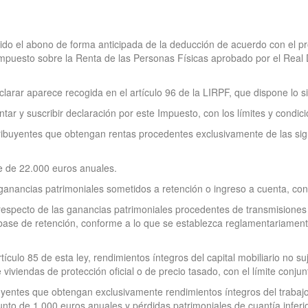
bido el abono de forma anticipada de la deducción de acuerdo con el p
 Impuesto sobre la Renta de las Personas Físicas aprobado por el Rea
eclarar aparece recogida en el artículo 96 de la LIRPF, que dispone lo s
ntar y suscribir declaración por este Impuesto, con los límites y cond
ribuyentes que obtengan rentas procedentes exclusivamente de las sigui
te de 22.000 euros anuales.
 ganancias patrimoniales sometidos a retención o ingreso a cuenta, con
n respecto de las ganancias patrimoniales procedentes de transmisione
la base de retención, conforme a lo que se establezca reglamentariamen
tículo 85 de esta ley, rendimientos íntegros del capital mobiliario no s
viviendas de protección oficial o de precio tasado, con el límite conju
uyentes que obtengan exclusivamente rendimientos íntegros del trabajo,
unto de 1.000 euros anuales y pérdidas patrimoniales de cuantía inferi