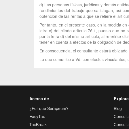
d) Las personas físicas, jurídicas y demás entid
rendimientos del trabajo que satisfagan, así c
obtención de las rentas a que se refiere el artíc
Por tanto, en el presente caso, en la medida en 
letra c) del citado artículo 76.1, puesto que no
por la letra d) del mismo artículo, al referirse d
tener en cuenta a efectos de la obligación de de
En consecuencia, el consultante estará obligado 
Lo que comunico a Vd. con efectos vinculantes, c
Acerca de
Explora
¿Por que Serapeum?
Blog
EasyTax
Consulta
TaxBreak
Consult