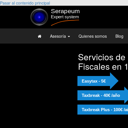
Pasar al contenido principal
Asesoría
Quienes somos
Blog
Servicios de
Fiscales en 
Easytax - 5€
Taxbreak - 40€ /año
Taxbreak Plus - 100€ /