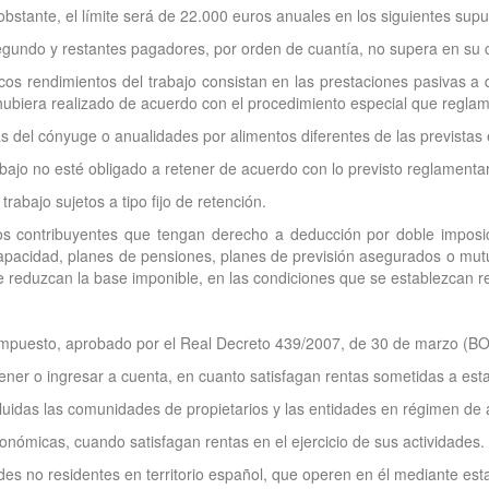
tante, el límite será de 22.000 euros anuales en los siguientes supu
segundo y restantes pagadores, por orden de cuantía, no supera en su 
os rendimientos del trabajo consistan en las prestaciones pasivas a qu
 hubiera realizado de acuerdo con el procedimiento especial que regla
el cónyuge o anualidades por alimentos diferentes de las previstas en
bajo no esté obligado a retener de acuerdo con lo previsto reglamenta
rabajo sujetos a tipo fijo de retención.
os contribuyentes que tengan derecho a deducción por doble imposic
apacidad, planes de pensiones, planes de previsión asegurados o mutua
e reduzcan la base imponible, en las condiciones que se establezcan 
 Impuesto, aprobado por el Real Decreto 439/2007, de 30 de marzo (BOE
tener o ingresar a cuenta, en cuanto satisfagan rentas sometidas a esta
luidas las comunidades de propietarios y las entidades en régimen de a
onómicas, cuando satisfagan rentas en el ejercicio de sus actividades.
ades no residentes en territorio español, que operen en él mediante es