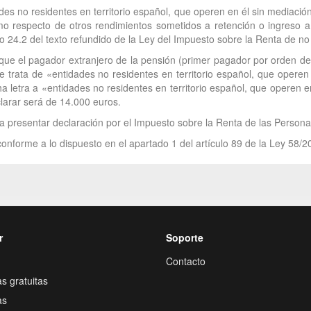
ades no residentes en territorio español, que operen en él sin mediaci
omo respecto de otros rendimientos sometidos a retención o ingreso a
ulo 24.2 del texto refundido de la Ley del Impuesto sobre la Renta de n
que el pagador extranjero de la pensión (primer pagador por orden de c
 se trata de «entidades no residentes en territorio español, que oper
icha letra a «entidades no residentes en territorio español, que operen 
clarar será de 14.000 euros.
a presentar declaración por el Impuesto sobre la Renta de las Persona
onforme a lo dispuesto en el apartado 1 del artículo 89 de la Ley 58/2
r
Soporte
Contacto
s gratuitas
as