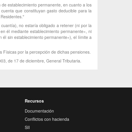
ón de establecimiento permanente, en cuanto a los
 cuenta que constituyan gasto deducible para la
o Residentes."
uantía), no estaría obligado a retener (ni por la
en en él mediante establecimiento permanente», ni
en él sin establecimiento permanente»), el límite a
s Físicas por la percepción de dichas pensiones.
003, de 17 de diciembre, General Tributaria.
Recursos
Documentación
Conflictos con hacienda
SII