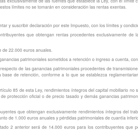
s exclusivamente de las fuentes que establece la Ley, con el límite cu
estos límites no se tomarán en consideración las rentas exentas.
ntar y suscribir declaración por este Impuesto, con los límites y cond
ntribuyentes que obtengan rentas procedentes exclusivamente de las 
te de 22.000 euros anuales.
 ganancias patrimoniales sometidos a retención o ingreso a cuenta, con
n respecto de las ganancias patrimoniales procedentes de transmision
 la base de retención, conforme a lo que se establezca reglamentari
rtículo 85 de esta Ley, rendimientos íntegros del capital mobiliario no 
 de protección oficial o de precio tasado y demás ganancias patrimoni
buyentes que obtengan exclusivamente rendimientos íntegros del traba
unto de 1.000 euros anuales y pérdidas patrimoniales de cuantía inferi
partado 2 anterior será de 14.000 euros para los contribuyentes que p