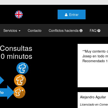
Entrar
Servicios
Contacto
Conflictos hacienda
FAQ
 Consultas
"Muy contento c
10 minutos
Josep en todo mo
Recomendado 1
año
Alejandro Aguilar
Licenciado en Comerc