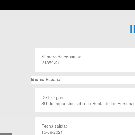
Número de consulta:
V1859-21
Idioma
Español
DGT Organ:
SG de Impuestos sobre la Renta de las Personas
Fecha salida:
15/06/2021