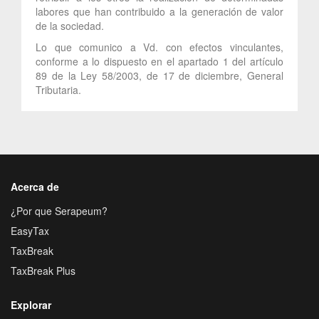
labores que han contribuido a la generación de valor
de la sociedad.
Lo que comunico a Vd. con efectos vinculantes,
conforme a lo dispuesto en el apartado 1 del artículo
89 de la Ley 58/2003, de 17 de diciembre, General
Tributaria.
Acerca de
¿Por que Serapeum?
EasyTax
TaxBreak
TaxBreak Plus
Explorar