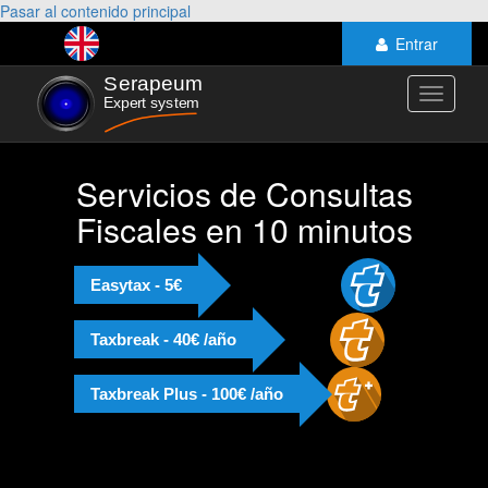
Pasar al contenido principal
Entrar
Toggle
navigati
Servicios de Consultas
Fiscales en 10 minutos
Easytax - 5€
Taxbreak - 40€ /año
Taxbreak Plus - 100€ /año