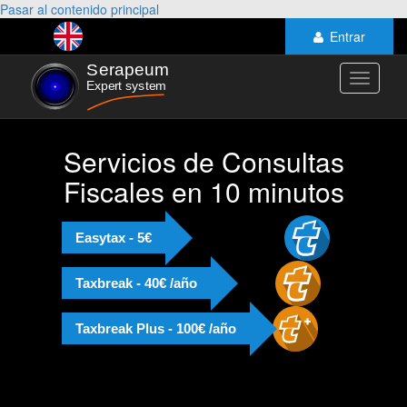
Pasar al contenido principal
Entrar
Toggle
navigati
Servicios de Consultas
Fiscales en 10 minutos
Easytax - 5€
Taxbreak - 40€ /año
Taxbreak Plus - 100€ /año