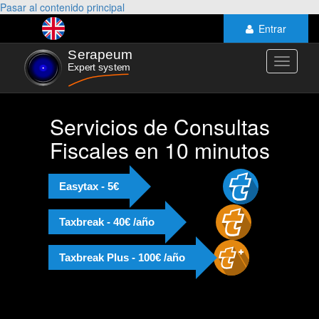
Pasar al contenido principal
Entrar
Toggle
navigati
Servicios de Consultas
Fiscales en 10 minutos
Easytax - 5€
Taxbreak - 40€ /año
Taxbreak Plus - 100€ /año