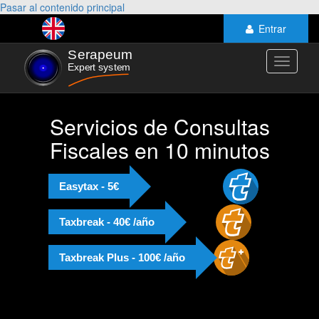
Pasar al contenido principal
Entrar
Toggle
navigati
Servicios de Consultas
Fiscales en 10 minutos
Easytax - 5€
Taxbreak - 40€ /año
Taxbreak Plus - 100€ /año