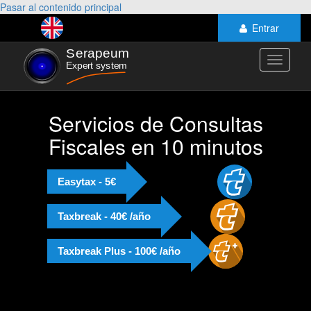
Pasar al contenido principal
Entrar
Toggle
navigati
Servicios de Consultas
Fiscales en 10 minutos
Easytax - 5€
Taxbreak - 40€ /año
Taxbreak Plus - 100€ /año