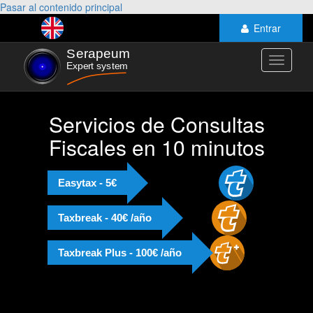
Pasar al contenido principal
Entrar
Toggle
navigati
Servicios de Consultas
Fiscales en 10 minutos
Easytax - 5€
Taxbreak - 40€ /año
Taxbreak Plus - 100€ /año