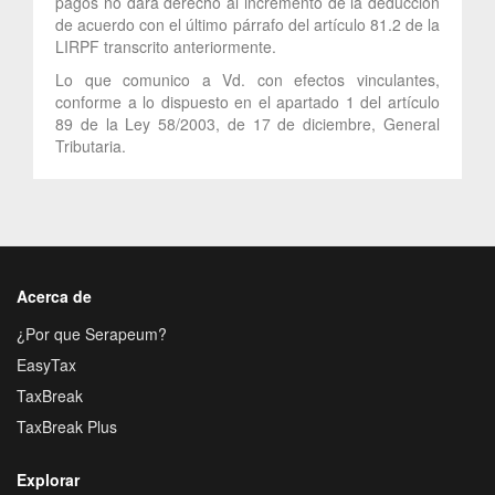
pagos no dará derecho al incremento de la deducción
de acuerdo con el último párrafo del artículo 81.2 de la
LIRPF transcrito anteriormente.
Lo que comunico a Vd. con efectos vinculantes,
conforme a lo dispuesto en el apartado 1 del artículo
89 de la Ley 58/2003, de 17 de diciembre, General
Tributaria.
Acerca de
¿Por que Serapeum?
EasyTax
TaxBreak
TaxBreak Plus
Explorar