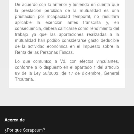
De acuerdo con lo anterior y teniendo en cuenta que
la prestación percibida de la mutualidad es una
prestación por incapacidad temporal, no resultará
aplicable la exención antes transcrita y, en
consecuencia, deberá calificarse como rendimiento del
trabajo ya que las aportaciones realizadas a la
mutualidad han podido considerarse gasto deducible
de la actividad económica en el Impuesto sobre la
Renta de las Personas Físicas.
Lo que comunico a Vd. con efectos vinculantes,
conforme a lo dispuesto en el apartado 1 del artículo
89 de la Ley 58/2003, de 17 de diciembre, General
Tributaria.
Acerca de
¿Por que Serapeum?