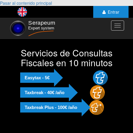
Pasar al contenido principal
Entrar
Toggle
navigati
Servicios de Consultas
Fiscales en 10 minutos
Easytax - 5€
Taxbreak - 40€ /año
Taxbreak Plus - 100€ /año