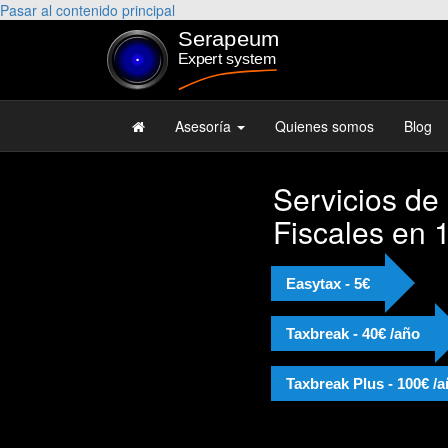
Pasar al contenido principal
Asesoría
Quienes somos
Blog
Servicios de
Fiscales en 
Easytax - 5€
Taxbreak - 40€ /año
Taxbreak Plus - 100€ /