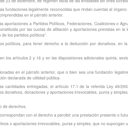
e 23 de diciembre, de régimen fiscal de las entidades sin fines lucrati
 las fundaciones legalmente reconocidas que rindan cuentas al órgano 
omprendidas en el párrafo anterior.
y las aportaciones a Partidos Políticos, Federaciones, Coaliciones o 
stituida por las cuotas de afiliación y aportaciones previstas en la l
 de los partidos políticos”.
os políticos, para tener derecho a la deducción por donativos, en l
n los artículos 2 y 16 y en las disposiciones adicionales quinta, sext
cionadas en el párrafo anterior, que o bien sea una fundación legalm
ión declarada de utilidad pública.
as cantidades entregadas, el artículo 17.1 de la referida Ley 49/20
tes donativos, donaciones y aportaciones irrevocables, puros y simples,
 o de derechos.
correspondan con el derecho a percibir una prestación presente o futura.
ativos o aportaciones irrevocables, puras y simples, que no supongan 