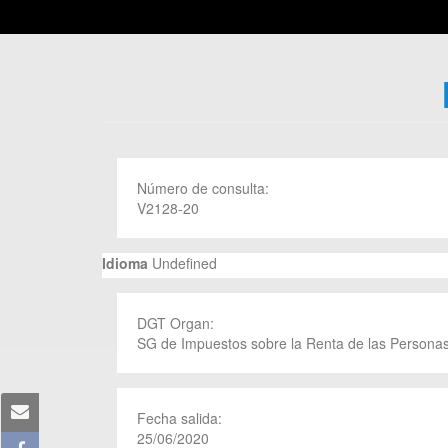
Número de consulta:
V2128-20
Idioma
Undefined
DGT Organ:
SG de Impuestos sobre la Renta de las Personas
Fecha salida:
25/06/2020