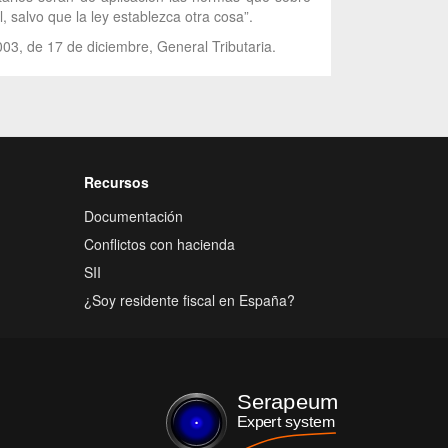
, salvo que la ley establezca otra cosa”.
003, de 17 de diciembre, General Tributaria.
Recursos
Documentación
Conflictos con hacienda
SII
¿Soy residente fiscal en España?