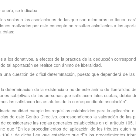
 enero, se indicaba:
 los socios a las asociaciones de las que son miembros no tienen car
iones realizadas por este concepto no resultan asimilables a las aporta
a éstas:
s a los donativos, a efectos de la práctica de la deducción correspond
do tal aportación se realice con ánimo de liberalidad.
lta una cuestión de difícil determinación, puesto que dependerá de la
a determinación de la existencia o no de este ánimo de liberalidad deb
nes subjetivas de las personas que satisfacen tales cuotas, debiéndo
nes las satisfacen los estatutos de la correspondiente asociación”.
nada cantidad cumple los requisitos establecidos para la aplicación o
ias de este Centro Directivo, correspondiendo la valoración de las 
an de considerarse las reglas generales establecidas en el artículo 105
one que "En los procedimientos de aplicación de los tributos quien 
lo 106.1 de dicha Ley, que establece que “En los procedimientos trib