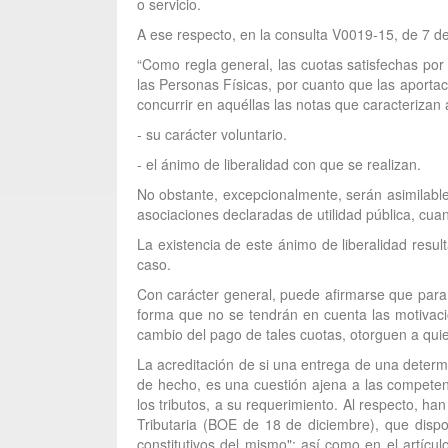
o servicio.
A ese respecto, en la consulta V0019-15, de 7 de
“Como regla general, las cuotas satisfechas por
las Personas Físicas, por cuanto que las aportac
concurrir en aquéllas las notas que caracterizan 
- su carácter voluntario.
- el ánimo de liberalidad con que se realizan.
No obstante, excepcionalmente, serán asimilable
asociaciones declaradas de utilidad pública, cuan
La existencia de este ánimo de liberalidad resu
caso.
Con carácter general, puede afirmarse que para l
forma que no se tendrán en cuenta las motivacio
cambio del pago de tales cuotas, otorguen a quie
La acreditación de si una entrega de una determi
de hecho, es una cuestión ajena a las competenc
los tributos, a su requerimiento. Al respecto, h
Tributaria (BOE de 18 de diciembre), que disp
constitutivos del mismo"; así como en el artícu