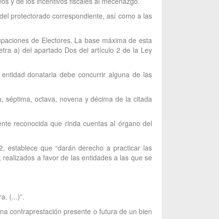
vos y de los incentivos fiscales al mecenazgo.
del protectorado correspondiente, así como a las
Agrupaciones de Electores. La base máxima de esta
etra a) del apartado Dos del artículo 2 de la Ley
a entidad donataria debe concurrir alguna de las
a, séptima, octava, novena y décima de la citada
ente reconocida que rinda cuentas al órgano del
02, establece que “darán derecho a practicar las
 realizados a favor de las entidades a las que se
 (...)”.
una contraprestación presente o futura de un bien