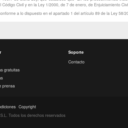
Código Civil y en la Ley 1/2000, de 7 de enero, de Enjuiciamiento Civil
onforme a lo dispuesto en el apartado 1 del artículo 89 de la Ley 58/2
r
Soporte
Contacto
s gratuitas
as
e prensa
ndiciones
Copyright
S.L. Todos los derechos reservados