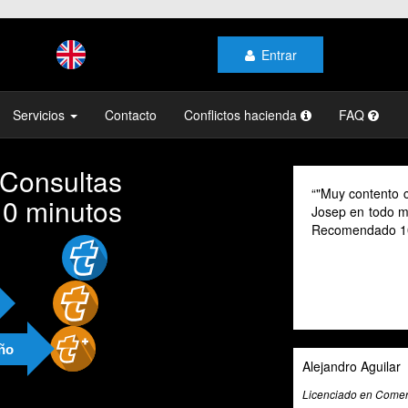
Entrar
Servicios
Contacto
Conflictos hacienda
FAQ
 Consultas
"Muy contento c
10 minutos
Josep en todo mo
Recomendado 1
año
Alejandro Aguilar
Licenciado en Comerc