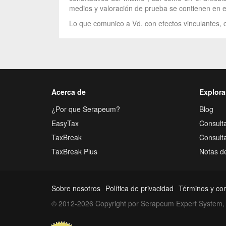
medios y valoración de prueba se contienen en el 
Lo que comunico a Vd. con efectos vinculantes, c
Acerca de
Explora
¿Por que Serapeum?
Blog
EasyTax
Consulta
TaxBreak
Consult
TaxBreak Plus
Notas d
Sobre nosotros
Política de privacidad
Términos y co
© 2012-2026 Copyright por Serapeum Expert System, 