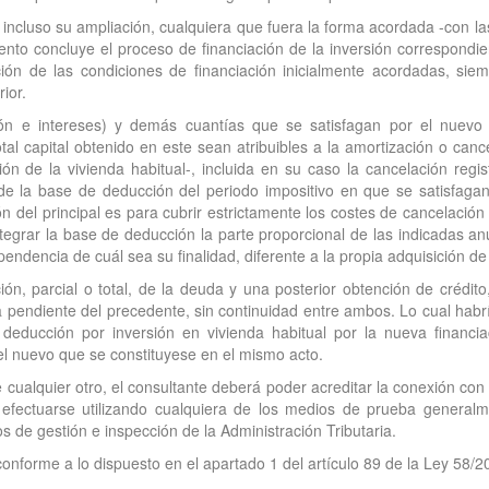
, incluso su ampliación, cualquiera que fuera la forma acordada -con la
to concluye el proceso de financiación de la inversión correspondient
ación de las condiciones de financiación inicialmente acordadas, si
ior.
ión e intereses) y demás cuantías que se satisfagan por el nuevo 
otal capital obtenido en este sean atribuibles a la amortización o can
ón de la vivienda habitual-, incluida en su caso la cancelación regi
 de la base de deducción del periodo impositivo en que se satisfag
ión del principal es para cubrir estrictamente los costes de cancelació
integrar la base de deducción la parte proporcional de las indicadas 
pendencia de cuál sea su finalidad, diferente a la propia adquisición de 
ón, parcial o total, de la deuda y una posterior obtención de crédito
pendiente del precedente, sin continuidad entre ambos. Lo cual habrí
a deducción por inversión en vivienda habitual por la nueva financi
del nuevo que se constituyese en el mismo acto.
ualquier otro, el consultante deberá poder acreditar la conexión con e
rá efectuarse utilizando cualquiera de los medios de prueba genera
s de gestión e inspección de la Administración Tributaria.
onforme a lo dispuesto en el apartado 1 del artículo 89 de la Ley 58/2