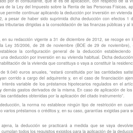
do por el consultante, que le es de aplicación, con respecto de la viv
tava de la Ley del Impuesto sobre la Renta de las Personas Físicas,
 permite continuar aplicando la deducción por inversión en vivienda h
2, a pesar de haber sido suprimida dicha deducción con efectos 1
s tributarias dirigidas a la consolidación de las finanzas públicas y a
, en su redacción vigente a 31 de diciembre de 2012, se recoge en l
 la Ley 35/2006, de 28 de noviembre (BOE de 29 de noviembre), en
ablece la configuración general de la deducción estableciendo 
r una deducción por inversión en su vivienda habitual. Dicha deducción
habilitación de la vivienda que constituya o vaya a constituir la residen
e 9.040 euros anuales, “estará constituida por las cantidades satisf
yan corrido a cargo del adquirente y, en el caso de financiación ajena
e interés variable de los préstamos hipotecarios regulados en el ar
demás gastos derivados de la misma. En caso de aplicación de los c
las cantidades obtenidas por la aplicación del citado instrumento”.
deducción, la norma no establece ningún tipo de restricción en cuan
o varios préstamos o créditos y, en su caso, garantías exigidas para s
n ajena, la deducción se practicará a medida que se vaya devolvie
cumplan todos los requisitos exigidos para la aplicación de la deducci