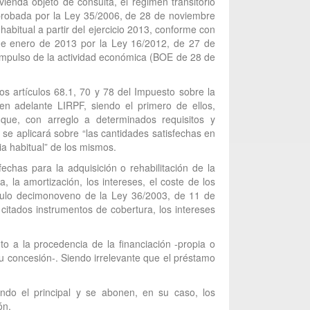
ienda objeto de consulta, el régimen transitorio
 aprobada por la Ley 35/2006, de 28 de noviembre
abitual a partir del ejercicio 2013, conforme con
 de enero de 2013 por la Ley 16/2012, de 27 de
l impulso de la actividad económica (BOE de 28 de
os artículos 68.1, 70 y 78 del Impuesto sobre la
 adelante LIRPF, siendo el primero de ellos,
que, con arreglo a determinados requisitos y
 se aplicará sobre “las cantidades satisfechas en
cia habitual” de los mismos.
echas para la adquisición o rehabilitación de la
, la amortización, los intereses, el coste de los
tículo decimonoveno de la Ley 36/2003, de 11 de
itados instrumentos de cobertura, los intereses
to a la procedencia de la financiación -propia o
u concesión-. Siendo irrelevante que el préstamo
ndo el principal y se abonen, en su caso, los
ón.