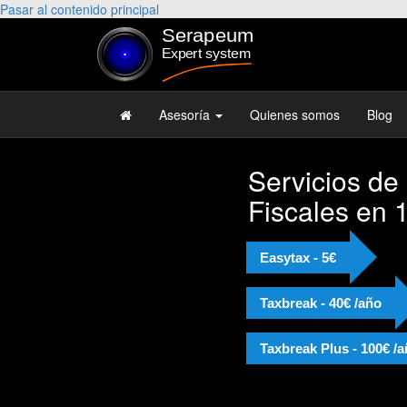
Pasar al contenido principal
Asesoría
Quienes somos
Blog
Servicios de
Fiscales en 
Easytax - 5€
Taxbreak - 40€ /año
Taxbreak Plus - 100€ /