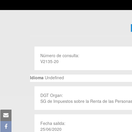
Número de consulta:
V2135-20
Idioma
Undefined
DGT Organ:
SG de Impuestos sobre la Renta de las Personas
Fecha salida:
25/06/2020