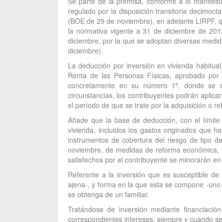
Se parte de la premisa, conforme a lo manifesta
regulado por la disposición transitoria decimoc
(BOE de 29 de noviembre), en adelante LIRPF, que
la normativa vigente a 31 de diciembre de 201
diciembre, por la que se adoptan diversas medida
diciembre).
La deducción por inversión en vivienda habitual
Renta de las Personas Físicas, aprobado por
concretamente en su número 1º, donde se est
circunstancias, los contribuyentes podrán aplica
el período de que se trate por la adquisición o re
Añade que la base de deducción, con el límite d
vivienda, incluidos los gastos originados que ha
instrumentos de cobertura del riesgo de tipo d
noviembre, de medidas de reforma económica, y 
satisfechos por el contribuyente se minorarán en 
Referente a la inversión que es susceptible de 
ajena-, y forma en la que esta se compone -uno 
se obtenga de un familiar.
Tratándose de inversión mediante financiació
correspondientes intereses, siempre y cuando se 