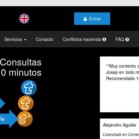
Entrar
Servicios
Contacto
Conflictos hacienda
FAQ
 Consultas
"Muy contento c
10 minutos
Josep en todo mo
Recomendado 1
año
Alejandro Aguilar
Licenciado en Comerc