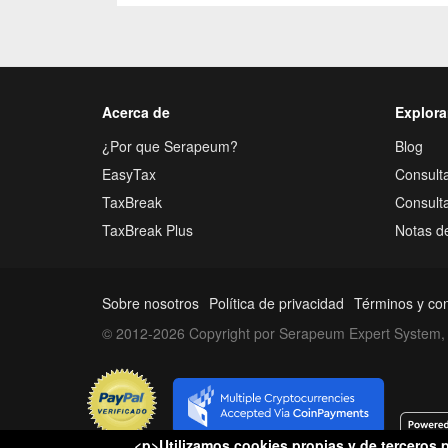
Acerca de
Explora
¿Por que Serapeum?
Blog
EasyTax
Consulta
TaxBreak
Consult
TaxBreak Plus
Notas d
Sobre nosotros
Política de privacidad
Términos y co
© 2012-2026 Copyright por Serapeum Expert System, 
<p>Utilizamos cookies propias y de terceros p