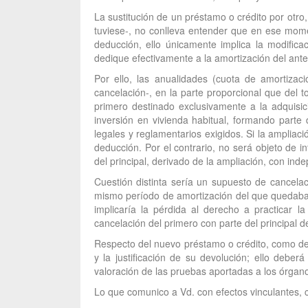
La sustitución de un préstamo o crédito por otro
tuviese-, no conlleva entender que en ese momen
deducción, ello únicamente implica la modific
dedique efectivamente a la amortización del anter
Por ello, las anualidades (cuota de amortizac
cancelación-, en la parte proporcional que del t
primero destinado exclusivamente a la adquisici
inversión en vivienda habitual, formando parte
legales y reglamentarios exigidos. Si la ampliac
deducción. Por el contrario, no será objeto de 
del principal, derivado de la ampliación, con inde
Cuestión distinta sería un supuesto de cancelaci
mismo período de amortización del que quedaba 
implicaría la pérdida al derecho a practicar l
cancelación del primero con parte del principal 
Respecto del nuevo préstamo o crédito, como de c
y la justificación de su devolución; ello debe
valoración de las pruebas aportadas a los órgano
Lo que comunico a Vd. con efectos vinculantes, c