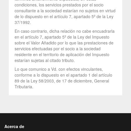
condiciones, los servicios prestados por el socio
consultante a la sociedad estarían no sujetos en virtud
de lo dispuesto en el artículo 7, apartado 5º de la Ley
37/1992.
En caso contrario, dicha relación no cabe encuadrarla
en el artículo 7, apartado 5º de la Ley del Impuesto
sobre el Valor Añadido por lo que las prestaciones de
servicios efectuadas por el socio a la sociedad
residente en el territorio de aplicación del Impuesto
estarían sujetas al citado tributo.
Lo que comunico a Vd. con efectos vinculantes,
conforme a lo dispuesto en el apartado 1 del artículo
89 de la Ley 58/2003, de 17 de diciembre, General
Tributaria.
Acerca de