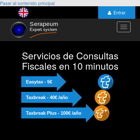
Pasar al contenido principal
Entrar
Toggle
navigati
Servicios de Consultas
Fiscales en 10 minutos
Easytax - 5€
Taxbreak - 40€ /año
Taxbreak Plus - 100€ /año