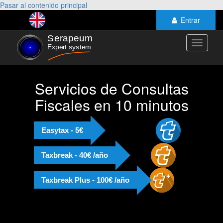
Pasar al contenido principal
Entrar
Toggle
navigati
Servicios de Consultas
Fiscales en 10 minutos
Easytax - 5€
Taxbreak - 40€ /año
Taxbreak Plus - 100€ /año