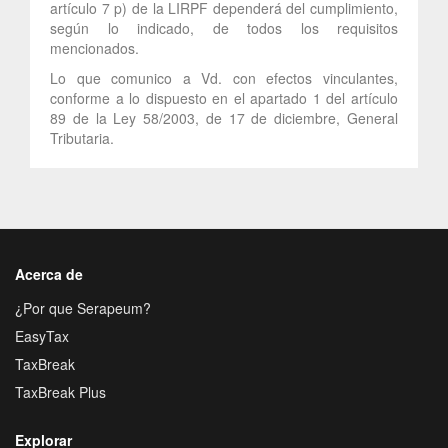
artículo 7 p) de la LIRPF dependerá del cumplimiento,
según lo indicado, de todos los requisitos
mencionados.
Lo que comunico a Vd. con efectos vinculantes,
conforme a lo dispuesto en el apartado 1 del artículo
89 de la Ley 58/2003, de 17 de diciembre, General
Tributaria.
Acerca de
¿Por que Serapeum?
EasyTax
TaxBreak
TaxBreak Plus
Explorar