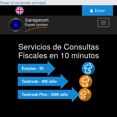
Pasar al contenido principal
Entrar
Toggle
navigati
Servicios de Consultas
Fiscales en 10 minutos
Easytax - 5€
Taxbreak - 40€ /año
Taxbreak Plus - 100€ /año