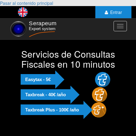
Pasar al contenido principal
Entrar
Toggle
navigati
Servicios de Consultas
Fiscales en 10 minutos
Easytax - 5€
Taxbreak - 40€ /año
Taxbreak Plus - 100€ /año