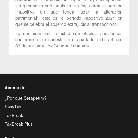
las ganancias patrimoniales “se imputarán al período
impositivo en que tenga lugar la alteración
patrimonial”, esto es, el periodo impositivo 2021 en
que se celebra el acuerdo extrajudicial transaccional.
Lo que comunico a usted con efectos vinculantes,
conforme a lo dispuesto en el apartado 1 del artículo
89 de la citada Ley General Tributaria.
Acerca de
¿Por que Serapeum?
EasyTax
TaxBreak
TaxBreak Plus