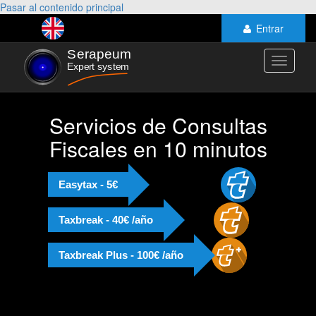
Pasar al contenido principal
Entrar
Toggle
navigati
Servicios de Consultas
Fiscales en 10 minutos
Easytax - 5€
Taxbreak - 40€ /año
Taxbreak Plus - 100€ /año