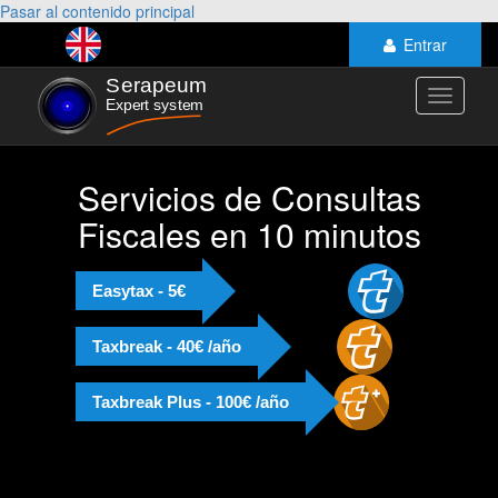
Pasar al contenido principal
Entrar
Toggle
navigati
Servicios de Consultas
Fiscales en 10 minutos
Easytax - 5€
Taxbreak - 40€ /año
Taxbreak Plus - 100€ /año