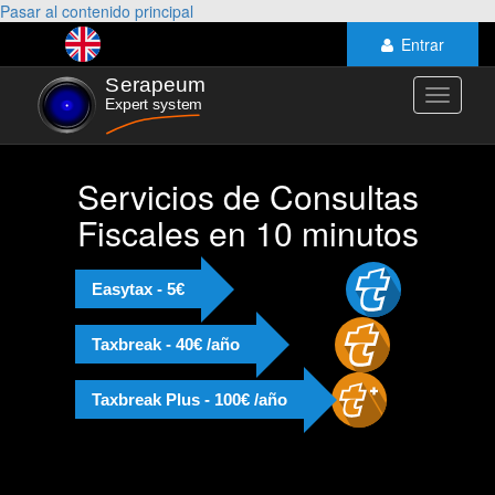
Pasar al contenido principal
Entrar
Toggle
navigati
Servicios de Consultas
Fiscales en 10 minutos
Easytax - 5€
Taxbreak - 40€ /año
Taxbreak Plus - 100€ /año