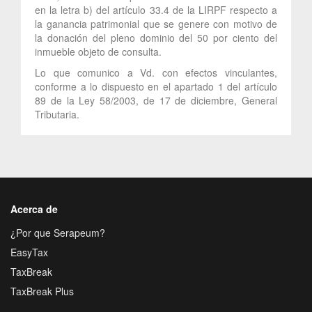
en la letra b) del artículo 33.4 de la LIRPF respecto a
la ganancia patrimonial que se genere con motivo de
la donación del pleno dominio del 50 por ciento del
inmueble objeto de consulta.
Lo que comunico a Vd. con efectos vinculantes,
conforme a lo dispuesto en el apartado 1 del artículo
89 de la Ley 58/2003, de 17 de diciembre, General
Tributaria.
Acerca de
¿Por que Serapeum?
EasyTax
TaxBreak
TaxBreak Plus