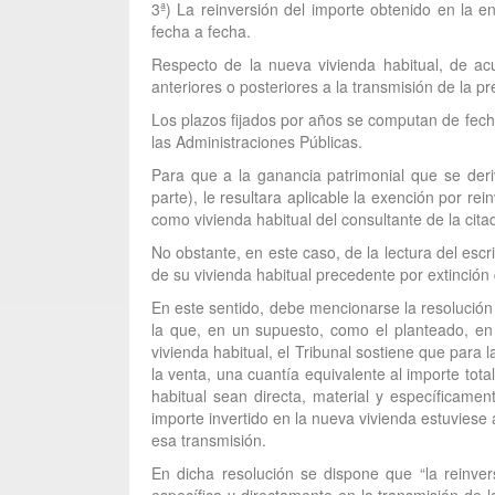
3ª) La reinversión del importe obtenido en la 
fecha a fecha.
Respecto de la nueva vivienda habitual, de acu
anteriores o posteriores a la transmisión de la p
Los plazos fijados por años se computan de fecha
las Administraciones Públicas.
Para que a la ganancia patrimonial que se deriv
parte), le resultara aplicable la exención por re
como vivienda habitual del consultante de la cita
No obstante, en este caso, de la lectura del esc
de su vivienda habitual precedente por extinción 
En este sentido, debe mencionarse la resolución 
la que, en un supuesto, como el planteado, en 
vivienda habitual, el Tribunal sostiene que para 
la venta, una cuantía equivalente al importe tota
habitual sean directa, material y específicame
importe invertido en la nueva vivienda estuviese 
esa transmisión.
En dicha resolución se dispone que “la reinve