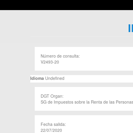
Número de consulta:
V2493-20
Idioma
Undefined
DGT Organ:
SG de Impuestos sobre la Renta de las Personas
Fecha salida:
22/07/2020