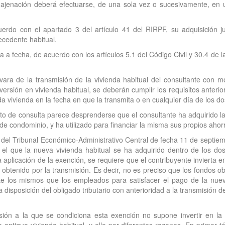
enajenación deberá efectuarse, de una sola vez o sucesivamente, en
erdo con el apartado 3 del artículo 41 del RIRPF, su adquisición j
recedente habitual.
 a fecha, de acuerdo con los artículos 5.1 del Código Civil y 30.4 de
ara de la transmisión de la vivienda habitual del consultante con m
inversión en vivienda habitual, se deberán cumplir los requisitos anteri
da vivienda en la fecha en que la transmita o en cualquier día de los d
rito de consulta parece desprenderse que el consultante ha adquirido la
de condominio, y ha utilizado para financiar la misma sus propios ahor
del Tribunal Económico-Administrativo Central de fecha 11 de septiemb
el que la nueva vivienda habitual se ha adquirido dentro de los dos 
la aplicación de la exención, se requiere que el contribuyente invierta e
l obtenido por la transmisión. Es decir, no es preciso que los fondos o
nte los mismos que los empleados para satisfacer el pago de la nuev
a disposición del obligado tributario con anterioridad a la transmisión 
rsión a la que se condiciona esta exención no supone invertir en la