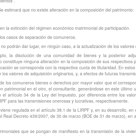
ientos”.
e estimará que no existe alteración en la composición del patrimonio:
 en la extinción del régimen económico matrimonial de participación.
 los casos de separación de comuneros.
no podrán dar lugar, en ningún caso, a la actualización de los valores 
epto, la disolución de una comunidad de bienes y la posterior ad
o constituye ninguna alteración en la composición de sus respectivos 
icación se corresponda con la respectiva cuota de titularidad. En estos
los valores de adquisición originarios, y, a efectos de futuras transmis
de los comuneros bienes o derechos por mayor valor que el correspon
ción patrimonial en el otro, el consultante, generándose en este último
el artículo 34 de la Ley del Impuesto, por diferencia entre los valo
IRPF para las transmisiones onerosas y lucrativas, respectivamente.
 viene regulada en el artículo 38.1 de la LIRPF y, en su desarrollo, en
el Real Decreto 439/2007, de 30 de marzo (BOE de 31 de marzo), en a
imoniales que se pongan de manifiesto en la transmisión de la vivie