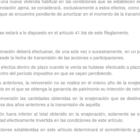
de una nueva vivienda habitual en las condiciones que se establecen en
nanciación ajena, se considerará, exclusivamente a estos efectos, como 
o que se encuentre pendiente de amortizar en el momento de la transmi
 se estará a lo dispuesto en el artículo 41 bis de este Reglamento.
ajenación deberá efectuarse, de una sola vez o sucesivamente, en un 
esde la fecha de transmisión de las acciones o participaciones.
se efectúa dentro de plazo cuando la venta se hubiese efectuado a plaz
dentro del período impositivo en que se vayan percibiendo.
 anteriores, la reinversión no se realice en el mismo año de la enaje
cio en el que se obtenga la ganancia de patrimonio su intención de rein
inversión las cantidades obtenidas en la enajenación que se destine
los dos años anteriores a la transmisión de aquélla.
ón fuera inferior al total obtenido en la enajenación, solamente se 
ad efectivamente invertida en las condiciones de este artículo.
iciones establecidas en este artículo determinará el sometimiento a 