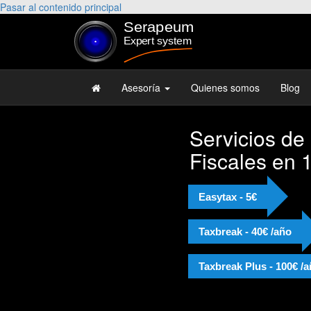
Pasar al contenido principal
Asesoría
Quienes somos
Blog
Servicios de
"M
Fiscales en 
Jo
Re
Easytax - 5€
Taxbreak - 40€ /año
Taxbreak Plus - 100€ /
Alej
Licen