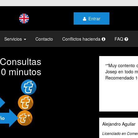
Entrar
Servicios
Contacto
Conflictos hacienda
FAQ
 Consultas
uy contento con el profesionalismo y la atención de
As a digit
10 minutos
sep en todo momento, mi gestoría y la de mi familia.
their advic
comendado 100% "
cannot spea
valuable to
exceptional
and beyond 
and guidan
año
andro Aguilar
Ali Roghani
ciado en Comercio Internacional
Artificial Intel