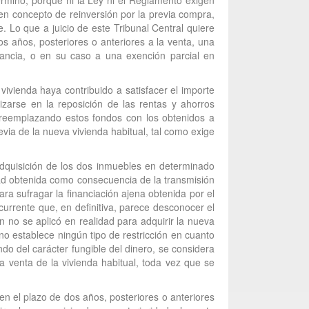
término, porque ni la Ley ni el Reglamento exigen
 en concepto de reinversión por la previa compra,
. Lo que a juicio de este Tribunal Central quiere
dos años, posteriores o anteriores a la venta, una
anancia, o en su caso a una exención parcial en
ivienda haya contribuido a satisfacer el importe
izarse en la reposición de las rentas y ahorros
n reemplazando estos fondos con los obtenidos a
evia de la nueva vivienda habitual, tal como exige
 adquisición de los dos inmuebles en determinado
idad obtenida como consecuencia de la transmisión
ara sufragar la financiación ajena obtenida por el
currente que, en definitiva, parece desconocer el
 no se aplicó en realidad para adquirir la nueva
 no establece ningún tipo de restricción en cuanto
ndo del carácter fungible del dinero, se considera
a venta de la vivienda habitual, toda vez que se
en el plazo de dos años, posteriores o anteriores