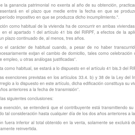
 de la ganancia patrimonial no exenta al año de su obtención, practic
esentará en el plazo que medie entre la fecha en que se produzca
 período impositivo en que se produzca dicho incumplimiento.".
ción como habitual de la vivienda ha de concurrir en ambas viviendas:
e en el apartado 1 del artículo 41 bis del RIRPF, a efectos de la apl
 un plazo continuado de, al menos, tres años.
o el carácter de habitual cuando, a pesar de no haber transcurrido
cesariamente exijan el cambio de domicilio, tales como celebración 
e empleo, u otras análogas justificadas”.
ta como habitual, se estará a lo dispuesto en el artículo 41 bis.3 del R
 las exenciones previstas en los artículos 33.4. b) y 38 de la Ley del
reglo a lo dispuesto en este artículo, dicha edificación constituya su
años anteriores a la fecha de transmisión”.
las siguientes conclusiones:
e la exención, se entenderá que el contribuyente está transmitiendo su
o tal consideración hasta cualquier día de los dos años anteriores a la
ón fuera inferior al total obtenido en la venta, solamente se excluirá
vamente reinvertida.