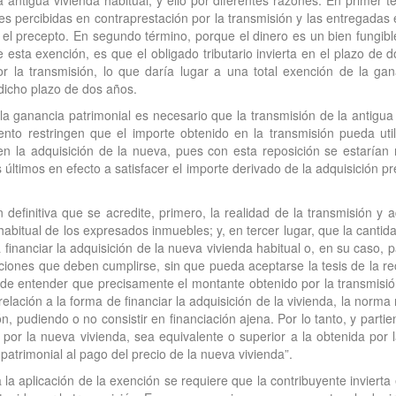
a antigua vivienda habitual, y ello por diferentes razones. En primer 
ades percibidas en contraprestación por la transmisión y las entregadas
el precepto. En segundo término, porque el dinero es un bien fungible
 esta exención, es que el obligado tributario invierta en el plazo de 
por la transmisión, lo que daría lugar a una total exención de la g
 dicho plazo de dos años.
a ganancia patrimonial es necesario que la transmisión de la antigua v
ento restringen que el importe obtenido en la transmisión pueda util
 en la adquisición de la nueva, pues con esta reposición se estaría
s últimos en efecto a satisfacer el importe derivado de la adquisición pr
 definitiva que se acredite, primero, la realidad de la transmisión y
 habitual de los expresados inmuebles; y, en tercer lugar, que la cant
 financiar la adquisición de la nueva vivienda habitual o, en su caso, p
iciones que deben cumplirse, sin que pueda aceptarse la tesis de la re
de entender que precisamente el montante obtenido por la transmisión
relación a la forma de financiar la adquisición de la vivienda, la norma
 pudiendo o no consistir en financiación ajena. Por lo tanto, y partie
por la nueva vivienda, sea equivalente o superior a la obtenida por l
 patrimonial al pago del precio de la nueva vivienda”.
la aplicación de la exención se requiere que la contribuyente invierta 