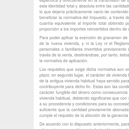
específica y directamente en la transmisión de l
esta identidad total y absoluta entre las cantid
lo que dejaría prácticamente vacío de contenido 
beneficiar la normativa del Impuesto, a través de
cuantía equivalente al importe total obtenido 
proporción a los importes reinvertidos dentro de
Para poder aplicar la exención de gravamen de l
de la nueva vivienda, y ni la Ley ni el Reglam
personales o familiares invertidos previamente
través de la venta, destinándose, por tanto, ésto
la normativa de aplicación.
Los requisitos que exige dicha normativa son en
plazo; en segundo lugar, el carácter de vivienda
de la antigua vivienda habitual haya servido para
contribuyente para dicho fin. Estas son las cond
carácter fungible del dinero como consecuencia 
vivienda habitual, debiendo significarse que con 
a su procedencia y condiciones para su concesión,
suficiente que la cantidad previamente abonada 
cumple el requisito de la afección de la ganancia
De acuerdo con lo dispuesto anteriormente, para 