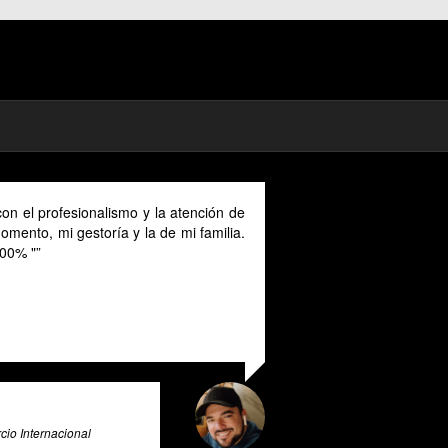
al nomad in Spain I could benefit much from
e provided in English as Unfortunately I
k Spanish and this makes it a unique and
ol for all expats in Spain. Pratsglas is an
 tax advice expert system that goes above
to provide its users with valuable insights
ce.
ligence & Big Data Expert