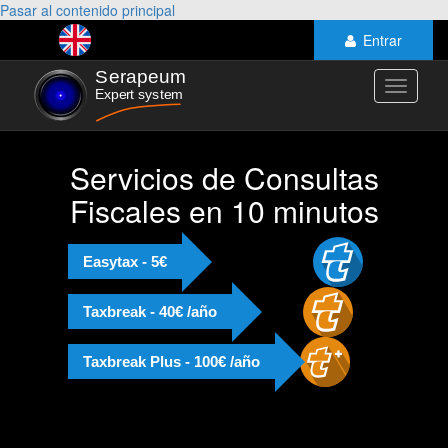
Pasar al contenido principal
Entrar
Toggle
navigati
Servicios de Consultas
Fiscales en 10 minutos
Easytax - 5€
Taxbreak - 40€ /año
Taxbreak Plus - 100€ /año