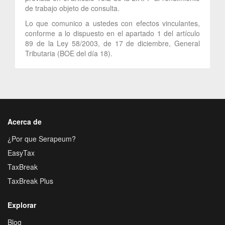
de trabajo objeto de consulta.
Lo que comunico a ustedes con efectos vinculantes,
conforme a lo dispuesto en el apartado 1 del artículo
89 de la Ley 58/2003, de 17 de diciembre, General
Tributaria (BOE del día 18).
Acerca de
¿Por que Serapeum?
EasyTax
TaxBreak
TaxBreak Plus
Explorar
Blog